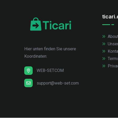
ticari
About
Unse
Hier unten finden Sie unsere
Konta
Koordinaten:
Term
Priva
WEB-SET.COM
support@web-set.com