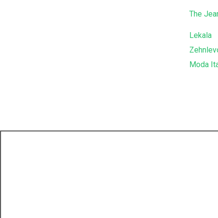
The Jea
Lekala
Zehnlev
Moda Ita