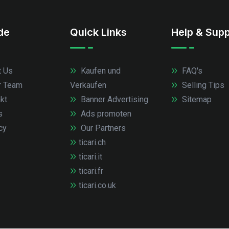
.de
Quick Links
Help & Supp
 Us
Kaufen und
FAQ's
r Team
Verkaufen
Selling Tips
kt
Banner Advertising
Sitemap
s
Ads promoten
cy
Our Partners
ticari.ch
ticari.it
ticari.fr
ticari.co.uk