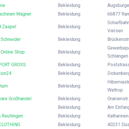
nne
Bekleidung
Augsburger
chinen Wagner
Bekleidung
66877 Rams
Schiefbahn
d Zaspel
Bekleidung
Viersen
Schneider
Bekleidung
Brückenstr
Gewerbepa
 Online Shop
Bekleidung
Schlangen
PORT GROSS
Bekleidung
Poststras
ion24
Bekleidung
Dickenber
Hiberniast
ctum
Bekleidung
Waltrop
ware Großhandel
Bekleidung
Oranienst
Bekleidung
Am Einfang
h Reutlingen
Bekleidung
Katharinen
CLOTHING
Bekleidung
40231 Düss