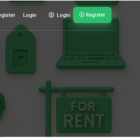
Register
gister
Login
Login