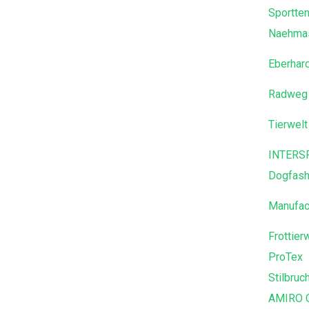
Sportte
Naehmas
Eberhar
Radweg 
Tierwelt
INTERS
Dogfash
Manufa
Frottier
ProTex
Stilbruc
AMIRO 