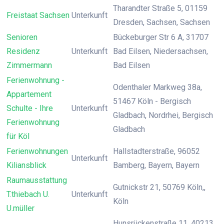
Tharandter Straße 5, 01159
Freistaat Sachsen
Unterkunft
Dresden, Sachsen, Sachsen
Senioren
Bückeburger Str 6 A, 31707
Residenz
Unterkunft
Bad Eilsen, Niedersachsen,
Zimmermann
Bad Eilsen
Ferienwohnung -
Odenthaler Markweg 38a,
Appartement
51467 Köln - Bergisch
Schulte - Ihre
Unterkunft
Gladbach, Nordrhei, Bergisch
Ferienwohnung
Gladbach
für Köl
Ferienwohnungen
Hallstadterstraße, 96052
Unterkunft
Kiliansblick
Bamberg, Bayern, Bayern
Raumausstattung
Gutnickstr 21, 50769 Köln,,
T.thiebach U.
Unterkunft
Köln
U.müller
Hunsrückenstraße 11, 40213