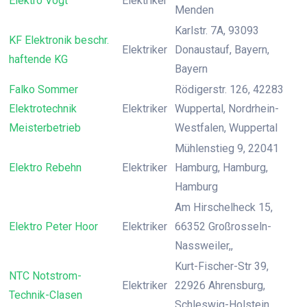
Elektro Vogt
Elektriker
Menden
Karlstr. 7A, 93093
KF Elektronik beschr.
Elektriker
Donaustauf, Bayern,
haftende KG
Bayern
Falko Sommer
Rödigerstr. 126, 42283
Elektrotechnik
Elektriker
Wuppertal, Nordrhein-
Meisterbetrieb
Westfalen, Wuppertal
Mühlenstieg 9, 22041
Elektro Rebehn
Elektriker
Hamburg, Hamburg,
Hamburg
Am Hirschelheck 15,
Elektro Peter Hoor
Elektriker
66352 Großrosseln-
Nassweiler,,
Kurt-Fischer-Str 39,
NTC Notstrom-
Elektriker
22926 Ahrensburg,
Technik-Clasen
Schleswig-Holstein,