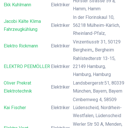
Horster Strasse 59 a,
Ekk Kuhlmann
Elektriker
Hamm, Hamm
In der Florinskaul 10,
Jacobi Kälte Klima
Elektriker
56218 Mülheim-Kärlich,
Fahrzeugkühlung
Rheinland-Pfalz,
Vinzentiusstr 31, 50129
Elektro Rickmann
Elektriker
Bergheim,, Bergheim
Rahlstedterstr 13-15,
ELEKTRO PEEMÖLLER
Elektriker
22149 Hamburg,
Hamburg, Hamburg
Oliver Prekrat
Landsbergerstr.51, 80339
Elektriker
Elektrotechnik
München, Bayern, Bayern
Cimbernweg 4, 58509
Kai Fischer
Elektriker
Lüdenscheid, Nordrhein-
Westfalen, Lüdenscheid
Werler Str 50 A, Menden,