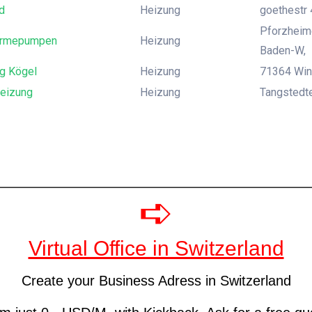
d
Heizung
goethestr 
Pforzheime
ärmepumpen
Heizung
Baden-W,
g Kögel
Heizung
71364 Win
eizung
Heizung
Tangstedt