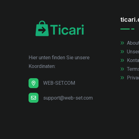
ticari
About
Unse
Hier unten finden Sie unsere
Konta
Koordinaten:
Term
Priva
WEB-SET.COM
support@web-set.com