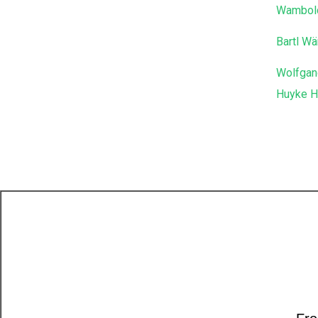
Wambol
Bartl W
Wolfgan
Huyke H