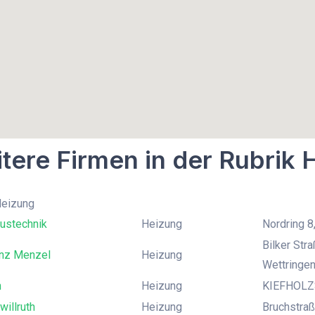
tere Firmen in der Rubrik 
Heizung
ustechnik
Heizung
Nordring 8
Bilker Str
inz Menzel
Heizung
Wettringe
h
Heizung
KIEFHOLZS
illruth
Heizung
Bruchstraß