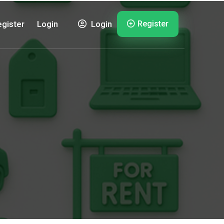
Register
gister
Login
Login