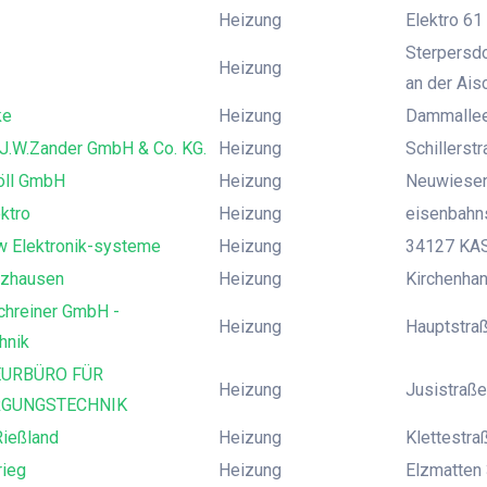
Heizung
Elektro 61
Sterpersdo
Heizung
an der Ais
ke
Heizung
Dammallee 
-J.W.Zander GmbH & Co. KG.
Heizung
Schillerst
Böll GmbH
Heizung
Neuwiesenr
ktro
Heizung
eisenbahns
 Elektronik-systeme
Heizung
34127 KAS
zhausen
Heizung
Kirchenha
chreiner GmbH -
Heizung
Hauptstraß
hnik
EURBÜRO FÜR
Heizung
Jusistraße
GUNGSTECHNIK
Rießland
Heizung
Klettestra
rieg
Heizung
Elzmatten 