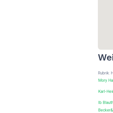
Wei
Rubrik: 
Mory Ha
Karl-He
Ib Blaut
Becker&w