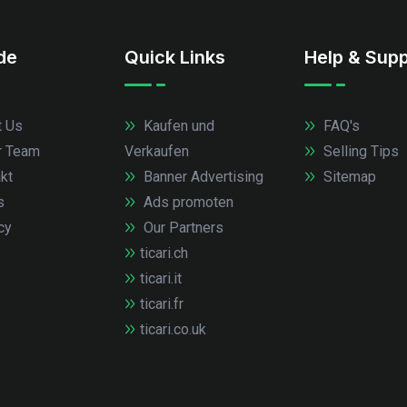
.de
Quick Links
Help & Supp
 Us
Kaufen und
FAQ's
r Team
Verkaufen
Selling Tips
kt
Banner Advertising
Sitemap
s
Ads promoten
cy
Our Partners
ticari.ch
ticari.it
ticari.fr
ticari.co.uk