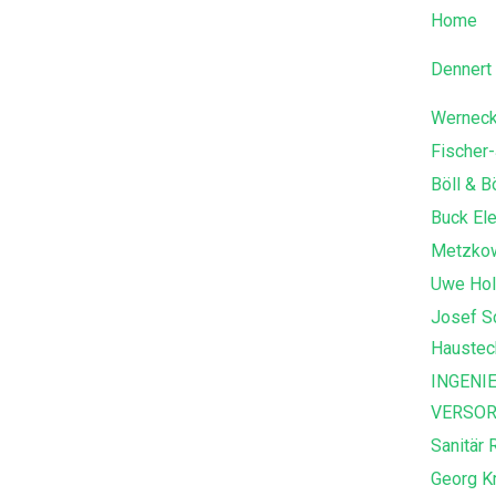
Home
Dennert
Wernec
Fischer
Böll & 
Buck Ele
Metzkow
Uwe Hol
Josef S
Haustec
INGENI
VERSOR
Sanitär 
Georg K