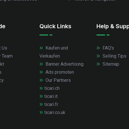
.de
Quick Links
Help & Supp
 Us
Kaufen und
FAQ's
r Team
Verkaufen
Selling Tips
kt
Banner Advertising
Sitemap
s
Ads promoten
cy
Our Partners
ticari.ch
ticari.it
ticari.fr
ticari.co.uk