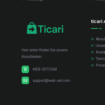
ticari
About
Unse
Hier unten finden Sie unsere
Konta
Koordinaten:
Term
Priva
WEB-SET.COM
support@web-set.com