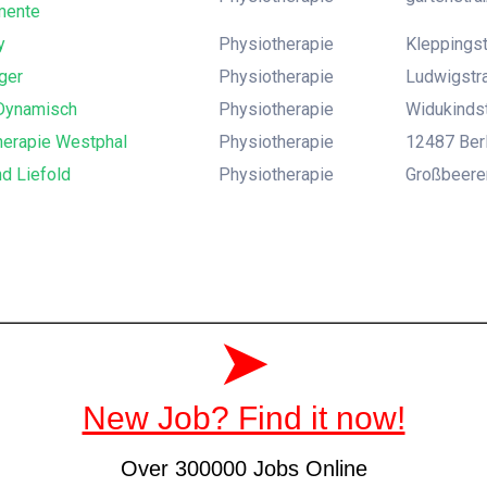
mente
y
Physiotherapie
Kleppingst
ger
Physiotherapie
Ludwigstra
Dynamisch
Physiotherapie
Widukindst
herapie Westphal
Physiotherapie
12487 Berli
d Liefold
Physiotherapie
Großbeeren