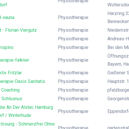
Physiotherapie
dorf
Woltersdor
Harzring 3
d-sauna
Physiotherapie
Bennecken
t - Florian Viergutz
Physiotherapie
Niedernstr
Physiotherapie
Andreas-Ho
rispino
Physiotherapie
Bei den M
Öffnungsze
erapie-falkner
Physiotherapie
Bayern, H
tiv Fritzlar
Physiotherapie
Gießener S
erapie Oasis Sanitatis
Physiotherapie
Hauptstr. 1
i Coaching
Physiotherapie
pfalzburger
 Schlusnus
Physiotherapie
Georgenst
ie An Der Alster, Hamburg
Physiotherapie
Eppendorf
rf / Winterhude
lösung - Schmerzfrei Ohne
Physiotherapie
gartenstr