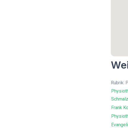
Wei
Rubrik: 
Physiot
Schmalzl
Frank K
Physiot
Evangel