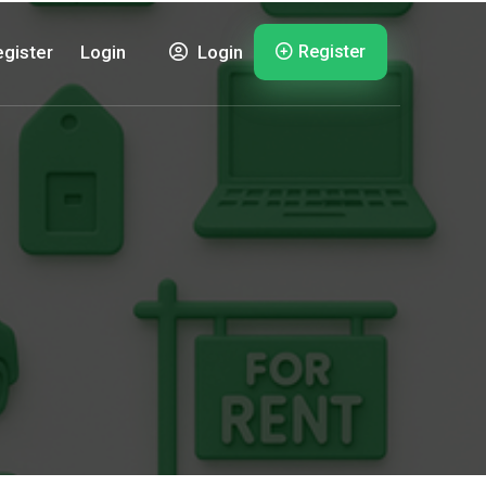
Register
gister
Login
Login