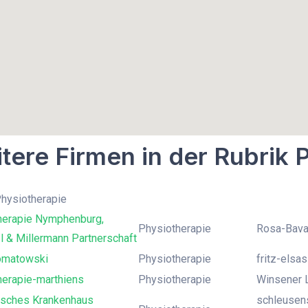
tere Firmen in der Rubrik 
Physiotherapie
herapie Nymphenburg,
Physiotherapie
Rosa-Bava
 & Millermann Partnerschaft
omatowski
Physiotherapie
fritz-elsas
herapie-marthiens
Physiotherapie
Winsener L
isches Krankenhaus
schleusens