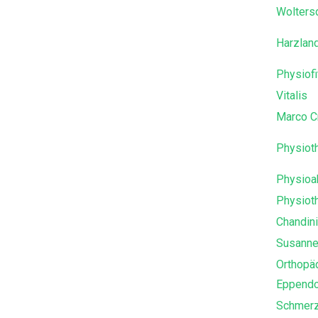
Wolters
Harzlan
Physiofi
Vitalis
Marco C
Physioth
Physioak
Physioth
Chandin
Susanne
Orthopäd
Eppendo
Schmerz