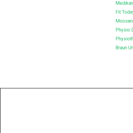
Medika
Fit Toda
Moosan
Physio 
Physiot
Braun Un