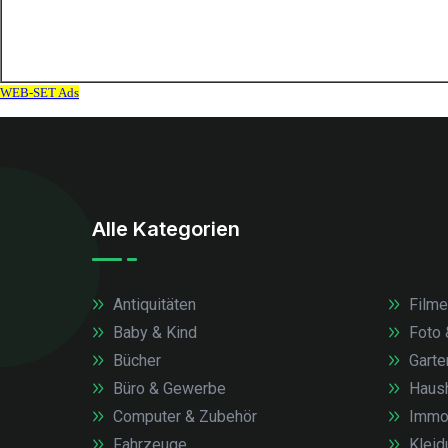
Alle Kategorien
Antiquitäten
Filme
Baby & Kind
Foto 
Bücher
Garte
Büro & Gewerbe
Haush
Computer & Zubehör
Immob
Fahrzeuge
Kleid