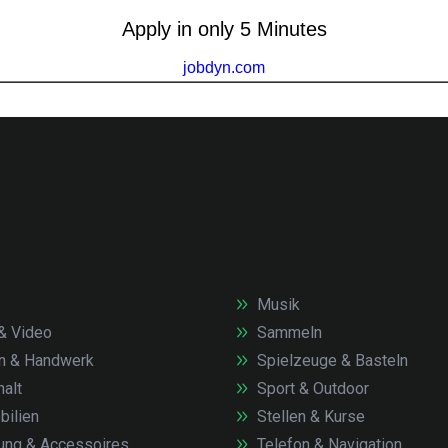
Musik
& Video
Sammeln
n & Handwerk
Spielzeuge & Basteln
alt
Sport & Outdoor
ilien
Stellen & Kurse
ung & Accessoires
Telefon & Navigation