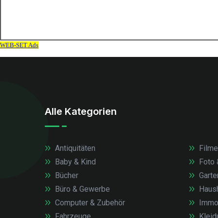
Alle Kategorien
Antiquitäten
Filme
Baby & Kind
Foto 
Bücher
Garte
Büro & Gewerbe
Haush
Computer & Zubehör
Immob
Fahrzeuge
Kleid