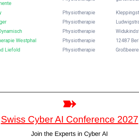
mente
y
Physiotherapie
Kleppingst
ger
Physiotherapie
Ludwigstra
Dynamisch
Physiotherapie
Widukindst
herapie Westphal
Physiotherapie
12487 Berli
d Liefold
Physiotherapie
Großbeeren