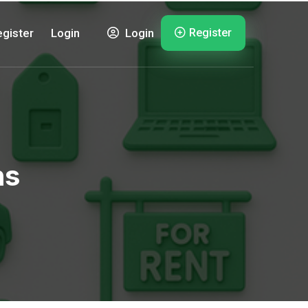
Register
gister
Login
Login
ns