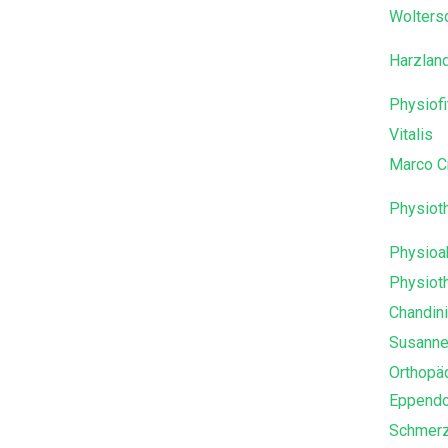
Wolters
Harzlan
Physiofi
Vitalis
Marco C
Physioth
Physioak
Physioth
Chandin
Susanne
Orthopäd
Eppendo
Schmerz