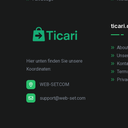
ticari
About
Unse
Hier unten finden Sie unsere
Konta
Koordinaten:
Term
Priva
WEB-SET.COM
support@web-set.com