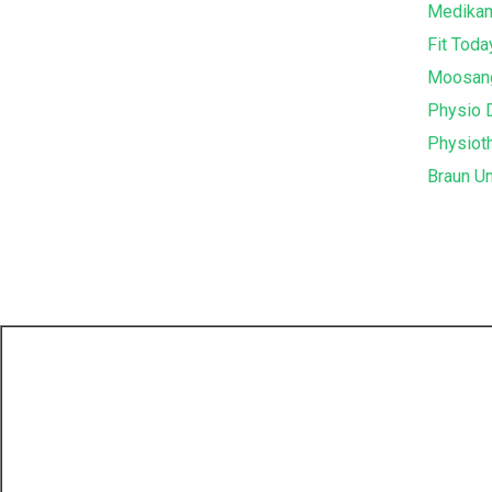
Medika
Fit Toda
Moosan
Physio 
Physiot
Braun Un