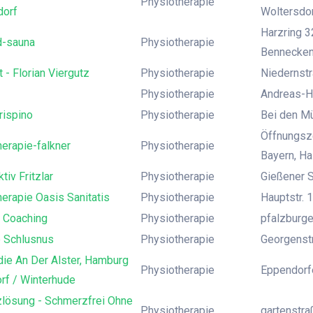
Physiotherapie
dorf
Woltersdor
Harzring 3
d-sauna
Physiotherapie
Bennecken
t - Florian Viergutz
Physiotherapie
Niedernstr
Physiotherapie
Andreas-Ho
rispino
Physiotherapie
Bei den M
Öffnungsze
erapie-falkner
Physiotherapie
Bayern, H
tiv Fritzlar
Physiotherapie
Gießener S
erapie Oasis Sanitatis
Physiotherapie
Hauptstr. 1
i Coaching
Physiotherapie
pfalzburger
 Schlusnus
Physiotherapie
Georgenst
ie An Der Alster, Hamburg
Physiotherapie
Eppendorf
rf / Winterhude
lösung - Schmerzfrei Ohne
Physiotherapie
gartenstr