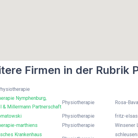
tere Firmen in der Rubrik 
Physiotherapie
herapie Nymphenburg,
Physiotherapie
Rosa-Bava
 & Millermann Partnerschaft
omatowski
Physiotherapie
fritz-elsas
herapie-marthiens
Physiotherapie
Winsener L
isches Krankenhaus
schleusens