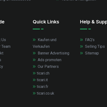
.de
Quick Links
Help & Supp
 Us
Kaufen und
FAQ's
r Team
Verkaufen
Selling Tips
kt
Banner Advertising
Sitemap
s
Ads promoten
cy
Our Partners
ticari.ch
ticari.it
ticari.fr
ticari.co.uk