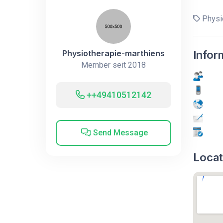
Physio
Physiotherapie-marthiens
Infor
Member seit 2018
++49410512142
Send Message
Locat