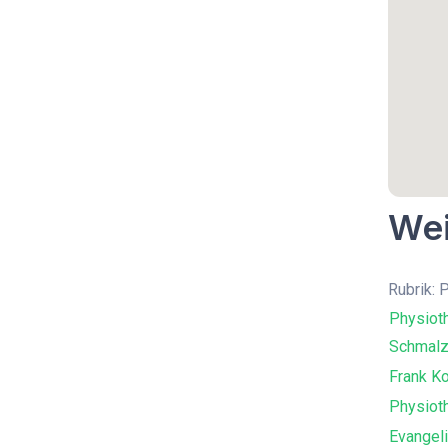
Wei
Rubrik: 
Physiot
Schmalzl
Frank K
Physiot
Evangel