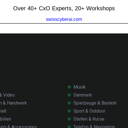
Musik
& Video
Sammeln
n & Handwerk
Spielzeuge & Basteln
alt
Sport & Outdoor
ilien
Stellen & Kurse
ung & Accessoires
Telefon & Navigation