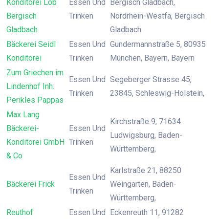
Konditorei Lob
Essen Und
Bergisch Gladbach,
Bergisch
Trinken
Nordrhein-Westfa, Bergisch
Gladbach
Gladbach
Bäckerei Seidl
Essen Und
Gundermannstraße 5, 80935
Konditorei
Trinken
München, Bayern, Bayern
Zum Griechen im
Essen Und
Segeberger Strasse 45,
Lindenhof Inh.
Trinken
23845, Schleswig-Holstein,
Perikles Pappas
Max Lang
Kirchstraße 9, 71634
Bäckerei-
Essen Und
Ludwigsburg, Baden-
Konditorei GmbH
Trinken
Württemberg,
& Co
Karlstraße 21, 88250
Essen Und
Bäckerei Frick
Weingarten, Baden-
Trinken
Württemberg,
Reuthof
Essen Und
Eckenreuth 11, 91282