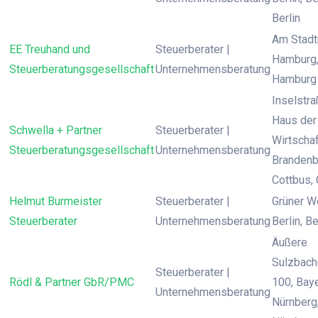
Berlin
Am Stadt
EE Treuhand und
Steuerberater |
Hamburg
Steuerberatungsgesellschaft
Unternehmensberatung
Hamburg
Inselstr
Haus der
Schwella + Partner
Steuerberater |
Wirtschaf
Steuerberatungsgesellschaft
Unternehmensberatung
Brandenb
Cottbus,
Helmut Burmeister
Steuerberater |
Grüner W
Steuerberater
Unternehmensberatung
Berlin, Be
Äußere
Sulzbache
Steuerberater |
Rödl & Partner GbR/PMC
100, Baye
Unternehmensberatung
Nürnberg