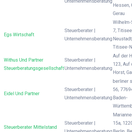
Unternehmensberatung
Hessen, 
Gerau
Wilhelm-
Steuerberater |
7, Titisee
Egs Wirtschaft
Unternehmensberatung
Neustadt
Titisee-
Auf der 
Withus Und Partner
Steuerberater |
123, Auf 
Steuerberatungsgesellschaft
Unternehmensberatung
Horst, G
berliner 
Steuerberater |
56, 77694
Eidel Und Partner
Unternehmensberatung
Baden-
Württemb
Marianne
Steuerberater |
15a, 122
Steuerberater Mittelstand
Unternehmensberatung
Berlin, Be