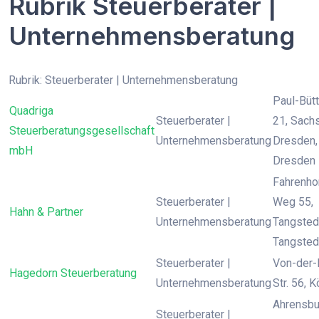
Rubrik Steuerberater |
Unternehmensberatung
Rubrik: Steuerberater | Unternehmensberatung
Paul-Bütt
Quadriga
Steuerberater |
21, Sach
Steuerberatungsgesellschaft
Unternehmensberatung
Dresden,
mbH
Dresden
Fahrenho
Steuerberater |
Weg 55,
Hahn & Partner
Unternehmensberatung
Tangsted
Tangsted
Steuerberater |
Von-der-
Hagedorn Steuerberatung
Unternehmensberatung
Str. 56, K
Ahrensbu
Steuerberater |