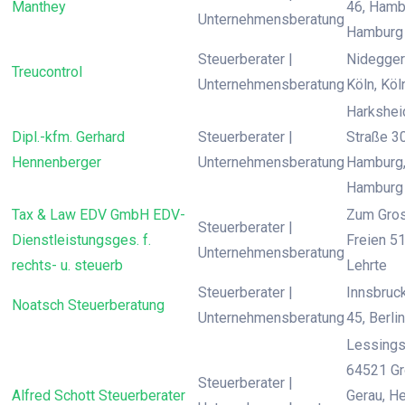
Manthey
46, Hamb
Unternehmensberatung
Hamburg
Steuerberater |
Nidegger 
Treucontrol
Unternehmensberatung
Köln, Köl
Harkshei
Dipl.-kfm. Gerhard
Steuerberater |
Straße 30
Hennenberger
Unternehmensberatung
Hamburg
Hamburg
Tax & Law EDV GmbH EDV-
Zum Gro
Steuerberater |
Dienstleistungsges. f.
Freien 51
Unternehmensberatung
rechts- u. steuerb
Lehrte
Steuerberater |
Innsbruck
Noatsch Steuerberatung
Unternehmensberatung
45, Berlin
Lessingst
64521 Gr
Steuerberater |
Alfred Schott Steuerberater
Gerau, H