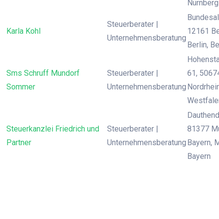
Nürnberg
Bundesal
Steuerberater |
Karla Kohl
12161 Ber
Unternehmensberatung
Berlin, Be
Hohensta
Sms Schruff Mundorf
Steuerberater |
61, 50674
Sommer
Unternehmensberatung
Nordrhei
Westfale
Dauthend
Steuerkanzlei Friedrich und
Steuerberater |
81377 M
Partner
Unternehmensberatung
Bayern, 
Bayern