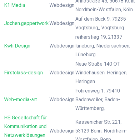
Annostraße 45, 50678 Köln,
K1 Media
Webdesign
Nordrhein-Westfalen, Köln
Auf dem Buck 9, 79235
Jochen.geppertwork
Webdesign
Vogtsburg,, Vogtsburg
reiherstieg 19, 21337
Kwh Design
Webdesign
lüneburg, Niedersachsen,
Lüneburg
Neue Straße 140 OT
Firstclass-design
Webdesign
Windehausen, Heringen,
Heringen
Föhrenweg 1, 79410
Web-media-art
Webdesign
Badenweiler, Baden-
Württemberg,
HS Gesellschaft für
Kessenicher Str. 221,
Kommunikation und
Webdesign
53129 Bonn, Nordrhein-
Netzwerklösungen
Westfalen, Bonn