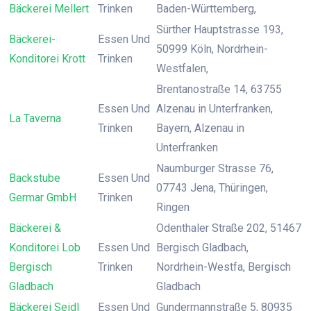
Bäckerei Mellert
Trinken
Baden-Württemberg,
Sürther Hauptstrasse 193,
Bäckerei-
Essen Und
50999 Köln, Nordrhein-
Konditorei Krott
Trinken
Westfalen,
Brentanostraße 14, 63755
Essen Und
Alzenau in Unterfranken,
La Taverna
Trinken
Bayern, Alzenau in
Unterfranken
Naumburger Strasse 76,
Backstube
Essen Und
07743 Jena, Thüringen,
Germar GmbH
Trinken
Ringen
Bäckerei &
Odenthaler Straße 202, 51467
Konditorei Lob
Essen Und
Bergisch Gladbach,
Bergisch
Trinken
Nordrhein-Westfa, Bergisch
Gladbach
Gladbach
Bäckerei Seidl
Essen Und
Gundermannstraße 5, 80935