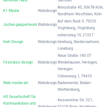
helfende Hand"""
Sachsen
Annostraße 45, 50678 Köln,
K1 Media
Webdesign
Nordrhein-Westfalen, Köln
Auf dem Buck 9, 79235
Jochen.geppertwork
Webdesign
Vogtsburg,, Vogtsburg
reiherstieg 19, 21337
Kwh Design
Webdesign
lüneburg, Niedersachsen,
Lüneburg
Neue Straße 140 OT
Firstclass-design
Webdesign
Windehausen, Heringen,
Heringen
Föhrenweg 1, 79410
Web-media-art
Webdesign
Badenweiler, Baden-
Württemberg,
HS Gesellschaft für
Kessenicher Str. 221,
Kommunikation und
Webdesign
53129 Bonn, Nordrhein-