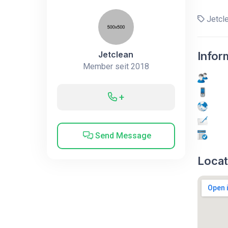
Jetcl
Jetclean
Infor
Member seit 2018
+
Send Message
Locat