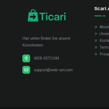
ticari
About
Unse
Hier unten finden Sie unsere
Konta
Koordinaten:
Term
Priva
WEB-SET.COM
support@web-set.com