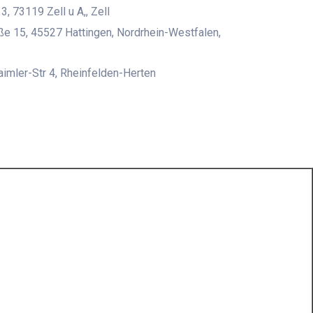
3, 73119 Zell u A,, Zell
e 15, 45527 Hattingen, Nordrhein-Westfalen,
aimler-Str 4, Rheinfelden-Herten