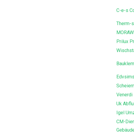
C-e-s C
Therm-s
MORAWSK
Prilux P
Wischst
Bauklem
Edvsim
Scheier
Venerdi
Uk Abflu
Igel Um
CM-Dien
Gebäude