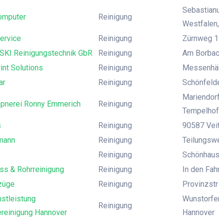
Sebastianu
omputer
Reinigung
Westfalen,
ervice
Reinigung
Zürnweg 19
I Reinigungstechnik GbR
Reinigung
Am Borbach
rint Solutions
Reinigung
Messenhäu
ar
Reinigung
Schönfelde
Mariendorf
pnerei Ronny Emmerich
Reinigung
Tempelhof
s
Reinigung
90587 Veit
mann
Reinigung
Teilungsw
Reinigung
Schönhause
ss & Rohrreinigung
Reinigung
In den Fah
züge
Reinigung
Provinzstr 
stleistung
Wunstorfer
Reinigung
reinigung Hannover
Hannover