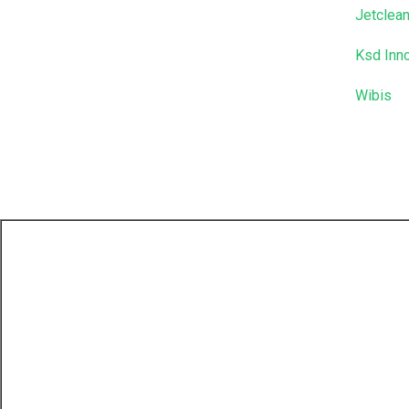
Jetclea
Ksd Inn
Wibis