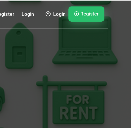
Register
gister
Login
Login