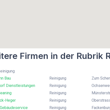
tere Firmen in der Rubrik 
Reinigung
nn Bau
Reinigung
Zum Scherb
orf Dienstleistungen
Reinigung
Ochsenweg
leaning
Reinigung
Münsterstr
ck-Heger
Reinigung
Oberstras
Gebäudeservice
Reinigung
Fackenburg