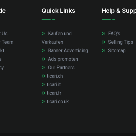
.de
Quick Links
Help & Supp
 Us
Kaufen und
FAQ's
r Team
Verkaufen
Selling Tips
kt
Banner Advertising
Sitemap
s
Ads promoten
cy
Our Partners
ticari.ch
ticari.it
ticari.fr
ticari.co.uk