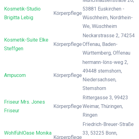
Münchhausenstraße 20,
Kosmetik-Studio
53881 Euskirchen -
Körperpflege
Brigitta Lebig
Wüschheim, Nordrhein-
We, Wüschheim
Neckarstrasse 2, 74254
Kosmetik-Suite Elke
Körperpflege
Offenau, Baden-
Steffgen
Württemberg, Offenau
hermann-löns-weg 2,
49448 stemshorn,
Ampucom
Körperpflege
Niedersachsen,
Stemshorn
Rittergasse 3, 99423
Friseur Mrs. Jones
Körperpflege
Weimar, Thüringen,
Friseur
Ringen
Friedrich-Breuer-Straße
WohlfühlOase Monika
33, 53225 Bonn,
Körperpflege