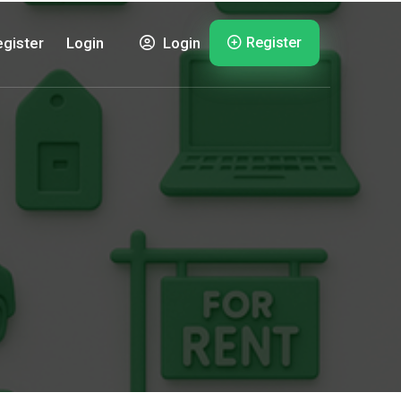
Register
gister
Login
Login