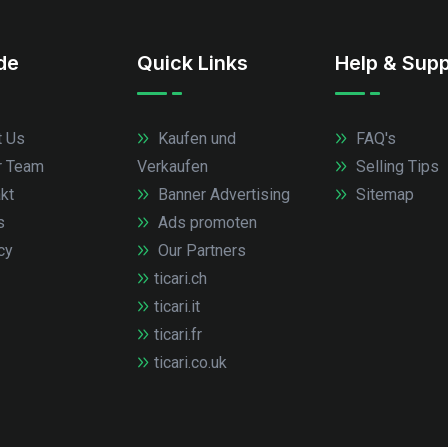
.de
Quick Links
Help & Supp
 Us
Kaufen und
FAQ's
r Team
Verkaufen
Selling Tips
kt
Banner Advertising
Sitemap
s
Ads promoten
cy
Our Partners
ticari.ch
ticari.it
ticari.fr
ticari.co.uk