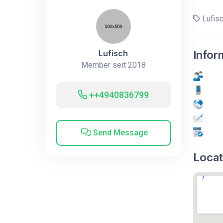
Lufis
Lufisch
Infor
Member seit 2018
++4940836799
Send Message
Locat