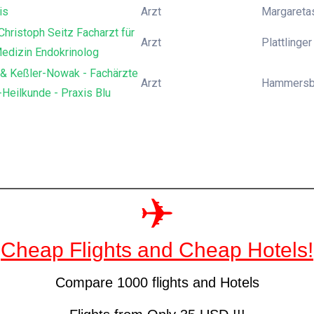
is
Arzt
Margaretas
Christoph Seitz Facharzt für
Arzt
Plattlinge
Medizin Endokrinolog
& Keßler-Nowak - Fachärzte
Arzt
Hammersbe
Heilkunde - Praxis Blu