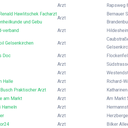
Arzt
Rapsweg 8
Renald Hawlitschek Facharzt
Bernauer S
Arzt
enheilkunde und Gebu
Brandenbu
d-verband
Arzt
Hildesheim
Caubstraße
il Gelsenkirchen
Arzt
Gelsenkir
s Doc
Arzt
Flockenfe
Arzt
Südstrasse
Arzt
Westendstr
 Halle
Arzt
Richard-Wa
Busch Praktischer Arzt
Arzt
Katharinen
e am Markt
Arzt
Am Markt 5
i Hameln
Arzt
Hermannst
er
Arzt
Herzberger
tor24
Arzt
Bilker All