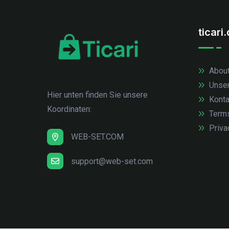
ticari
About
Unse
Hier unten finden Sie unsere
Konta
Koordinaten:
Term
Priva
WEB-SET.COM
support@web-set.com