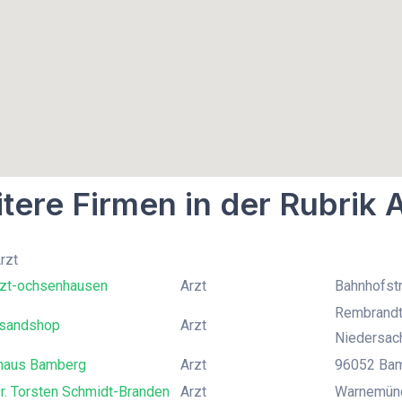
tere Firmen in der Rubrik 
rzt
rzt-ochsenhausen
Arzt
Bahnhofst
Rembrandt
rsandshop
Arzt
Niedersac
haus Bamberg
Arzt
96052 Bam
r. Torsten Schmidt-Branden
Arzt
Warnemünde