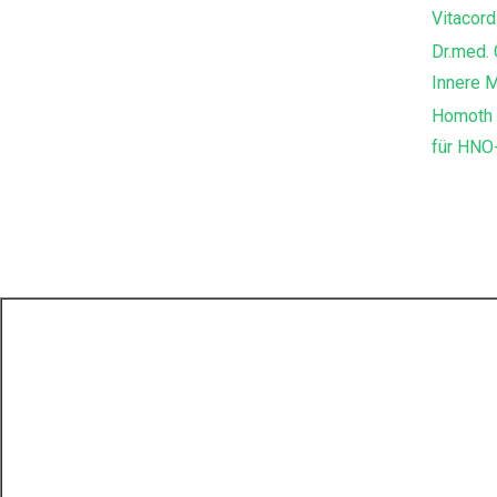
Vitacord
Dr.med. 
Innere 
Homoth 
für HNO-