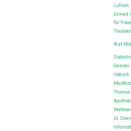
Lufisch
Dr.med. 
für Frau
Treuhan
Arzt Mob
Diabete
Sessini
Habsch
Medikum
Thomas 
Apothek
Matthae
Dr. Crem
Informa