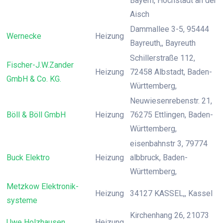
Bayern, Höchstadt an der
Aisch
Dammallee 3-5, 95444
Wernecke
Heizung
Bayreuth,, Bayreuth
Schillerstraße 112,
Fischer-J.W.Zander
Heizung
72458 Albstadt, Baden-
GmbH & Co. KG.
Württemberg,
Neuwiesenrebenstr. 21,
Böll & Böll GmbH
Heizung
76275 Ettlingen, Baden-
Württemberg,
eisenbahnstr 3, 79774
Buck Elektro
Heizung
albbruck, Baden-
Württemberg,
Metzkow Elektronik-
Heizung
34127 KASSEL,, Kassel
systeme
Kirchenhang 26, 21073
Uwe Holzhausen
Heizung