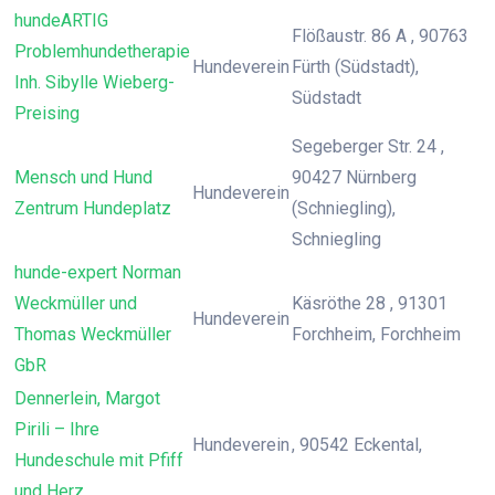
hundeARTIG
Flößaustr. 86 A , 90763
Problemhundetherapie
Hundeverein
Fürth (Südstadt),
Inh. Sibylle Wieberg-
Südstadt
Preising
Segeberger Str. 24 ,
Mensch und Hund
90427 Nürnberg
Hundeverein
Zentrum Hundeplatz
(Schniegling),
Schniegling
hunde-expert Norman
Weckmüller und
Käsröthe 28 , 91301
Hundeverein
Thomas Weckmüller
Forchheim, Forchheim
GbR
Dennerlein, Margot
Pirili – Ihre
Hundeverein
, 90542 Eckental,
Hundeschule mit Pfiff
und Herz