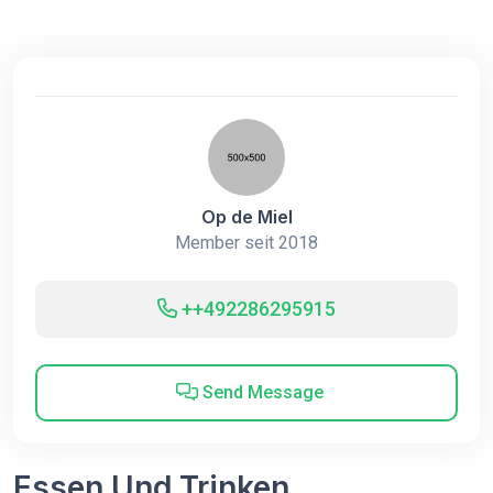
Op de Miel
Member seit 2018
++492286295915
Send Message
Essen Und Trinken