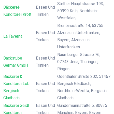
Sürther Hauptstrasse 193,
Bäckerei-
Essen Und
50999 Köln, Nordrhein-
Konditorei Krott
Trinken
Westfalen,
Brentanostraße 14, 63755
Essen Und
Alzenau in Unterfranken,
La Taverna
Trinken
Bayern, Alzenau in
Unterfranken
Naumburger Strasse 76,
Backstube
Essen Und
07743 Jena, Thüringen,
Germar GmbH
Trinken
Ringen
Bäckerei &
Odenthaler Straße 202, 51467
Konditorei Lob
Essen Und
Bergisch Gladbach,
Bergisch
Trinken
Nordrhein-Westfa, Bergisch
Gladbach
Gladbach
Bäckerei Seidl
Essen Und
Gundermannstraße 5, 80935
Konditorei
Trinken
München, Bayern, Bayern