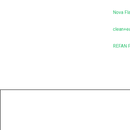
Nova Fla
clean+e
REFAN P