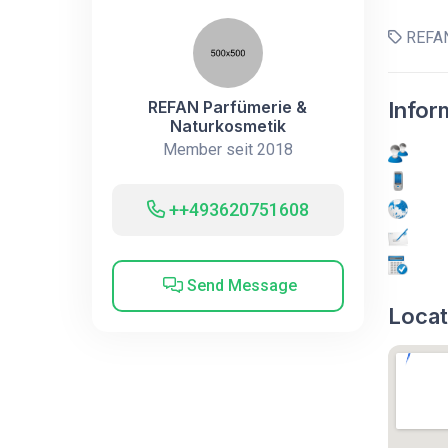
REFAN
REFAN Parfümerie &
Infor
Naturkosmetik
Member seit 2018
++493620751608
Send Message
Locat