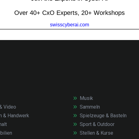
Musik
& Video
Sammeln
n & Handwerk
Spielzeuge & Basteln
alt
Sport & Outdoor
ilien
Stellen & Kurse