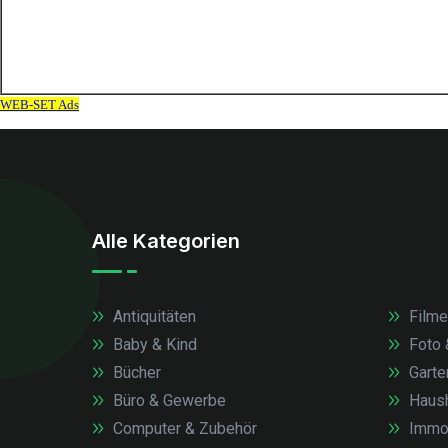
Alle Kategorien
Antiquitäten
Filme
Baby & Kind
Foto 
Bücher
Garte
Büro & Gewerbe
Haush
Computer & Zubehör
Immob