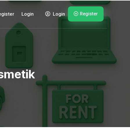
Register
gister
Login
Login
smetik