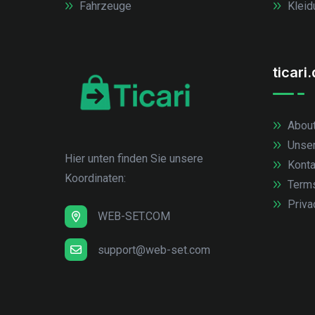
Fahrzeuge
Kleid
ticari
About
Unse
Hier unten finden Sie unsere
Konta
Koordinaten:
Term
Priva
WEB-SET.COM
support@web-set.com