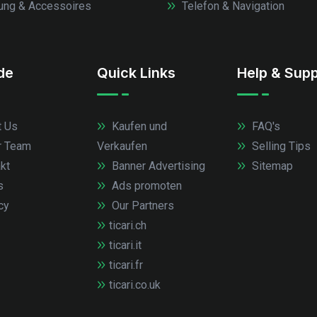
ung & Accessoires
Telefon & Navigation
.de
Quick Links
Help & Supp
 Us
Kaufen und
FAQ's
r Team
Verkaufen
Selling Tips
kt
Banner Advertising
Sitemap
s
Ads promoten
cy
Our Partners
ticari.ch
ticari.it
ticari.fr
ticari.co.uk