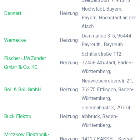
Sterpersdorf 7, 91315
Höchstadt, Bayern,
Dennert
Heizung
Bayern, Höchstadt an der
Aisch
Dammallee 3-5, 95444
Wernecke
Heizung
Bayreuth,, Bayreuth
Schillerstraße 112,
Fischer-J.W.Zander
Heizung
72458 Albstadt, Baden-
GmbH & Co. KG.
Württemberg,
Neuwiesenrebenstr. 21,
Böll & Böll GmbH
Heizung
76275 Ettlingen, Baden-
Württemberg,
eisenbahnstr 3, 79774
Buck Elektro
Heizung
albbruck, Baden-
Württemberg,
Metzkow Elektronik-
Heizung
34127 KASSEL,, Kassel