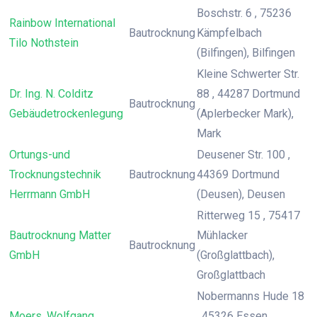
Boschstr. 6 , 75236
Rainbow International
Bautrocknung
Kämpfelbach
Tilo Nothstein
(Bilfingen), Bilfingen
Kleine Schwerter Str.
Dr. Ing. N. Colditz
88 , 44287 Dortmund
Bautrocknung
Gebäudetrockenlegung
(Aplerbecker Mark),
Mark
Ortungs-und
Deusener Str. 100 ,
Trocknungstechnik
Bautrocknung
44369 Dortmund
Herrmann GmbH
(Deusen), Deusen
Ritterweg 15 , 75417
Bautrocknung Matter
Mühlacker
Bautrocknung
GmbH
(Großglattbach),
Großglattbach
Nobermanns Hude 18
Moers, Wolfgang
, 45326 Essen