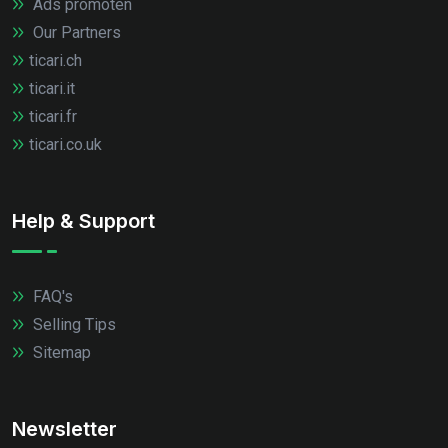
Ads promoten
Our Partners
ticari.ch
ticari.it
ticari.fr
ticari.co.uk
Help & Support
FAQ's
Selling Tips
Sitemap
Newsletter