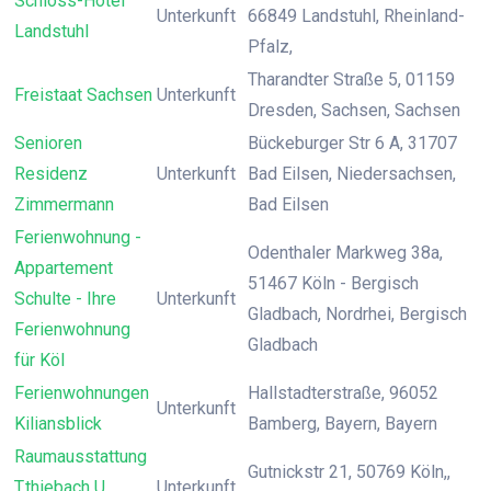
Schloss-Hotel
Unterkunft
66849 Landstuhl, Rheinland-
Landstuhl
Pfalz,
Tharandter Straße 5, 01159
Freistaat Sachsen
Unterkunft
Dresden, Sachsen, Sachsen
Senioren
Bückeburger Str 6 A, 31707
Residenz
Unterkunft
Bad Eilsen, Niedersachsen,
Zimmermann
Bad Eilsen
Ferienwohnung -
Odenthaler Markweg 38a,
Appartement
51467 Köln - Bergisch
Schulte - Ihre
Unterkunft
Gladbach, Nordrhei, Bergisch
Ferienwohnung
Gladbach
für Köl
Ferienwohnungen
Hallstadterstraße, 96052
Unterkunft
Kiliansblick
Bamberg, Bayern, Bayern
Raumausstattung
Gutnickstr 21, 50769 Köln,,
T.thiebach U.
Unterkunft