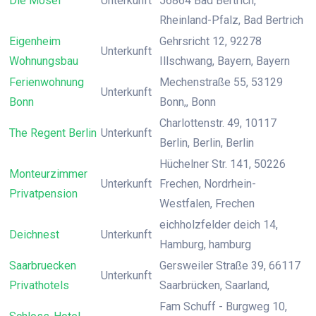
Die Mosel
Unterkunft
56864 Bad Bertrich,
Rheinland-Pfalz, Bad Bertrich
Eigenheim
Gehrsricht 12, 92278
Unterkunft
Wohnungsbau
Illschwang, Bayern, Bayern
Ferienwohnung
Mechenstraße 55, 53129
Unterkunft
Bonn
Bonn,, Bonn
Charlottenstr. 49, 10117
The Regent Berlin
Unterkunft
Berlin, Berlin, Berlin
Hüchelner Str. 141, 50226
Monteurzimmer
Unterkunft
Frechen, Nordrhein-
Privatpension
Westfalen, Frechen
eichholzfelder deich 14,
Deichnest
Unterkunft
Hamburg, hamburg
Saarbruecken
Gersweiler Straße 39, 66117
Unterkunft
Privathotels
Saarbrücken, Saarland,
Fam Schuff - Burgweg 10,