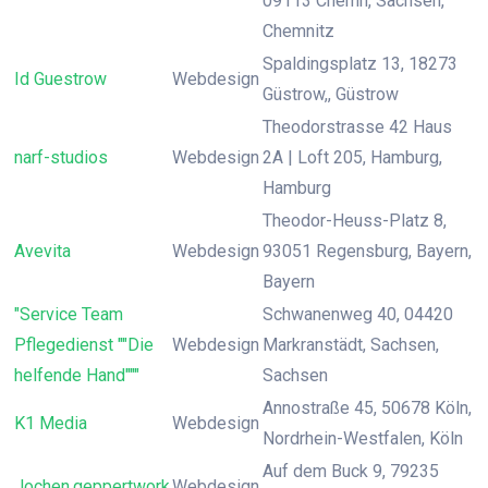
09113 Chemn, Sachsen,
Chemnitz
Spaldingsplatz 13, 18273
Id Guestrow
Webdesign
Güstrow,, Güstrow
Theodorstrasse 42 Haus
narf-studios
Webdesign
2A | Loft 205, Hamburg,
Hamburg
Theodor-Heuss-Platz 8,
Avevita
Webdesign
93051 Regensburg, Bayern,
Bayern
"Service Team
Schwanenweg 40, 04420
Pflegedienst ""Die
Webdesign
Markranstädt, Sachsen,
helfende Hand"""
Sachsen
Annostraße 45, 50678 Köln,
K1 Media
Webdesign
Nordrhein-Westfalen, Köln
Auf dem Buck 9, 79235
Jochen.geppertwork
Webdesign