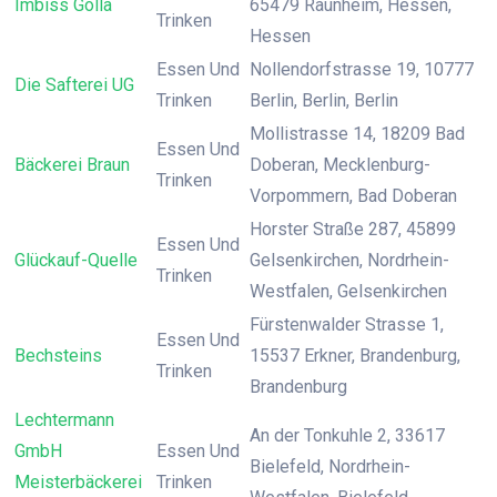
Imbiss Golla
65479 Raunheim, Hessen,
Trinken
Hessen
Essen Und
Nollendorfstrasse 19, 10777
Die Safterei UG
Trinken
Berlin, Berlin, Berlin
Mollistrasse 14, 18209 Bad
Essen Und
Bäckerei Braun
Doberan, Mecklenburg-
Trinken
Vorpommern, Bad Doberan
Horster Straße 287, 45899
Essen Und
Glückauf-Quelle
Gelsenkirchen, Nordrhein-
Trinken
Westfalen, Gelsenkirchen
Fürstenwalder Strasse 1,
Essen Und
Bechsteins
15537 Erkner, Brandenburg,
Trinken
Brandenburg
Lechtermann
An der Tonkuhle 2, 33617
GmbH
Essen Und
Bielefeld, Nordrhein-
Meisterbäckerei
Trinken