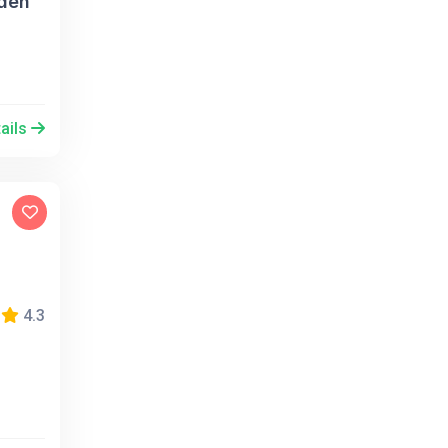
 den
ails
4.3