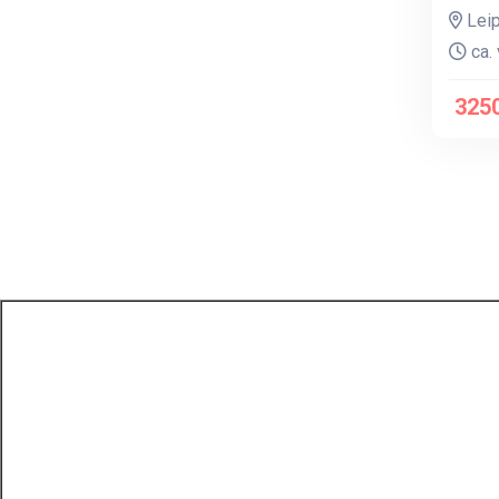
Leip
ca. 
3250