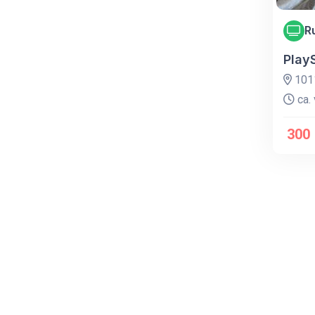
R
Play
1011
ca. 
300