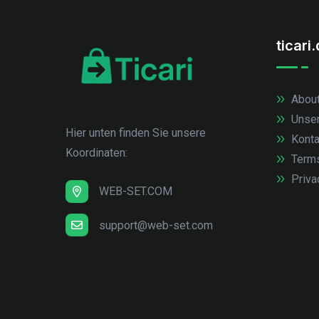
ticari
About
Unse
Hier unten finden Sie unsere
Konta
Koordinaten:
Term
Priva
WEB-SET.COM
support@web-set.com