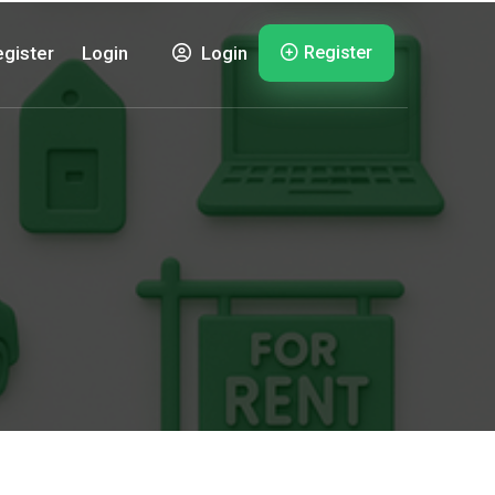
Register
gister
Login
Login