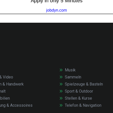
Musik
& Video
Sammeln
n & Handwerk
Spielzeuge & Basteln
alt
Sport & Outdoor
ilien
Stellen & Kurse
ung & Accessoires
Telefon & Navigation