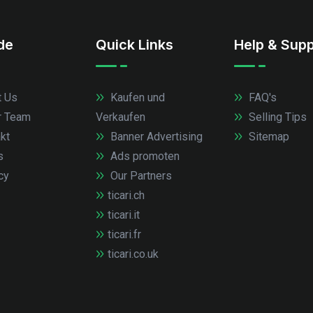
.de
Quick Links
Help & Supp
 Us
Kaufen und
FAQ's
r Team
Verkaufen
Selling Tips
kt
Banner Advertising
Sitemap
s
Ads promoten
cy
Our Partners
ticari.ch
ticari.it
ticari.fr
ticari.co.uk