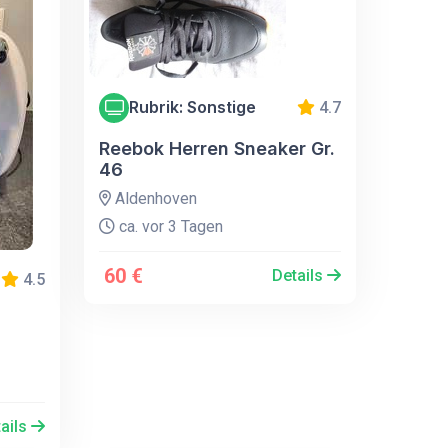
Rubrik: Sonstige
4.7
Reebok Herren Sneaker Gr.
46
Aldenhoven
ca. vor 3 Tagen
60 €
Details
4.5
ails