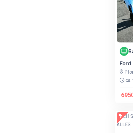
R
Ford 
Pfor
ca. 
695