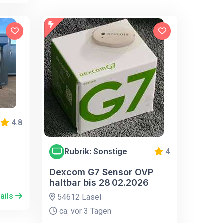
4.8
Rubrik: Sonstige
4
Dexcom G7 Sensor OVP
haltbar bis 28.02.2026
ails
54612 Lasel
ca. vor 3 Tagen