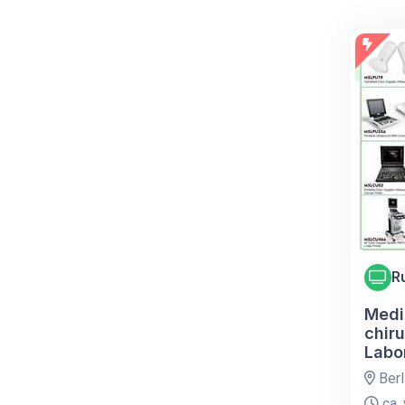
R
Medi
chir
Labo
Berl
ca. 