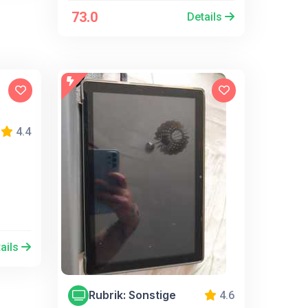
73.0
Details
4.4
ails
Rubrik: Sonstige
4.6