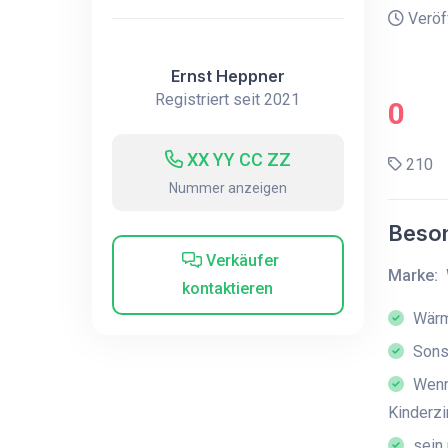
Veröff
Ernst Heppner
Registriert seit 2021
0
XX YY CC ZZ
210
Nummer anzeigen
Beson
Verkäufer
Marke:
kontaktieren
Wärm
Sons
Wenn 
Kinderz
sein