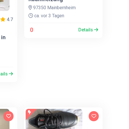
97350 Mainbernheim
ca. vor 3 Tagen
4.7
0
Details
 in
ails