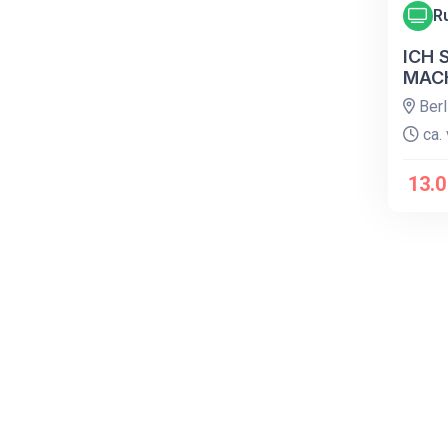
R
ICH 
MAC
Berl
ca. 
13.0