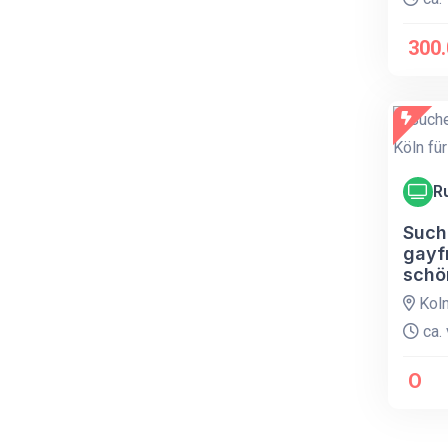
300.
R
Such
gayfr
schö
Kol
ca. 
O