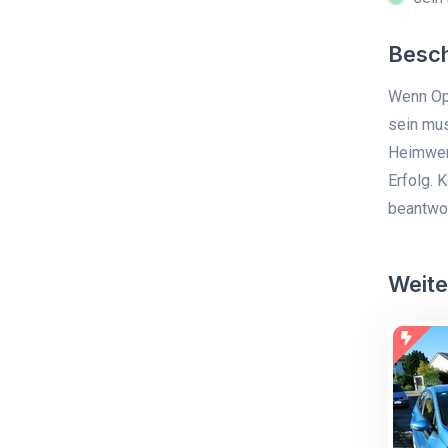
Besc
Wenn Op
sein mus
Heimwerk
Erfolg. 
beantwo
Weite