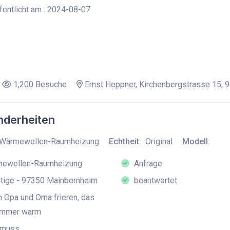
entlicht am : 2024-08-07
1,200 Besuche
Ernst Heppner, Kirchenbergstrasse 15,
derheiten
Wärmewellen-Raumheizung
Echtheit:
Original
Modell:
ewellen-Raumheizung
Anfrage
tige - 97350 Mainbernheim
beantwortet
Opa und Oma frieren, das
immer warm
 muss