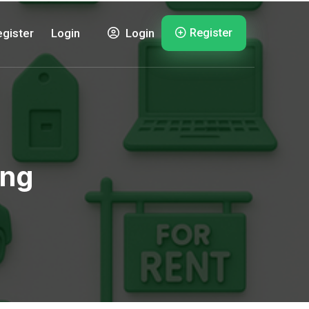
Register
gister
Login
Login
ung