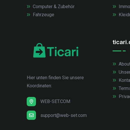
Computer & Zubehör
Immob
Fahrzeuge
Kleid
ticari
About
Unse
Hier unten finden Sie unsere
Konta
Koordinaten:
Term
Priva
WEB-SET.COM
support@web-set.com