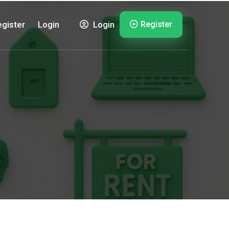
Register
gister
Login
Login