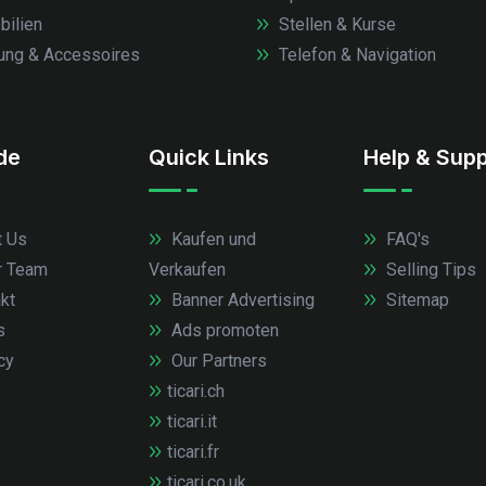
ilien
Stellen & Kurse
ung & Accessoires
Telefon & Navigation
.de
Quick Links
Help & Supp
 Us
Kaufen und
FAQ's
r Team
Verkaufen
Selling Tips
kt
Banner Advertising
Sitemap
s
Ads promoten
cy
Our Partners
ticari.ch
ticari.it
ticari.fr
ticari.co.uk