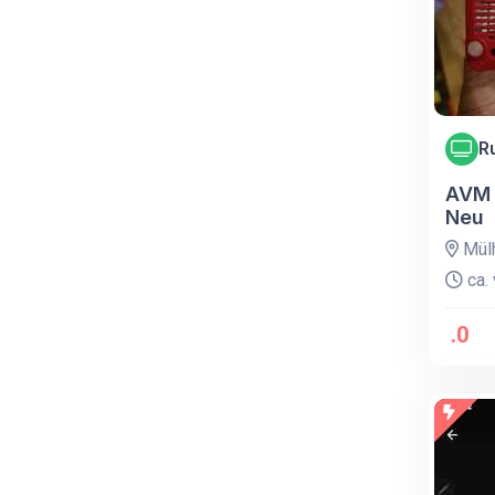
R
AVM 
Neu
Mülh
ca. 
.0