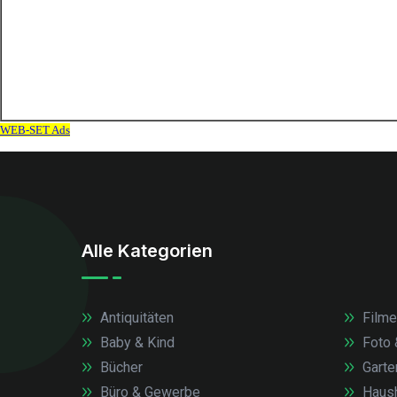
Alle Kategorien
Antiquitäten
Filme
Baby & Kind
Foto 
Bücher
Garte
Büro & Gewerbe
Haush