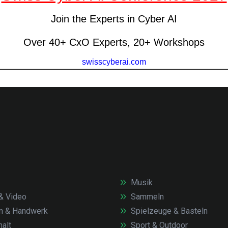
Musik
& Video
Sammeln
n & Handwerk
Spielzeuge & Basteln
alt
Sport & Outdoor