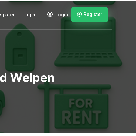
Register
gister
Login
Login
rd Welpen