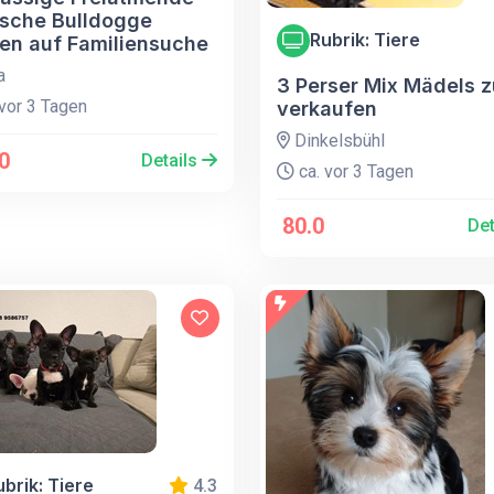
ische Bulldogge
Rubrik: Tiere
en auf Familiensuche
a
3 Perser Mix Mädels z
vor 3 Tagen
verkaufen
Dinkelsbühl
0
Details
ca. vor 3 Tagen
80.0
Det
ubrik: Tiere
4.3