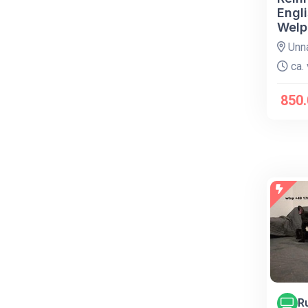
Engl
Welp
Unn
ca. 
850.
R