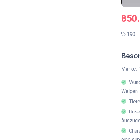
850
190
Beson
Marke:
Wunde
Welpen
Tiere
Unser
Auszugs
Chara
eine su