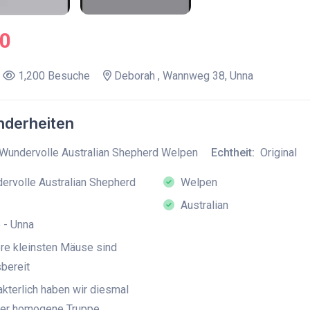
.0
1,200 Besuche
Deborah , Wannweg 38, Unna
derheiten
Wundervolle Australian Shepherd Welpen
Echtheit:
Original
rvolle Australian Shepherd
Welpen
Australian
 - Unna
e kleinsten Mäuse sind
bereit
kterlich haben wir diesmal
per homogene Truppe