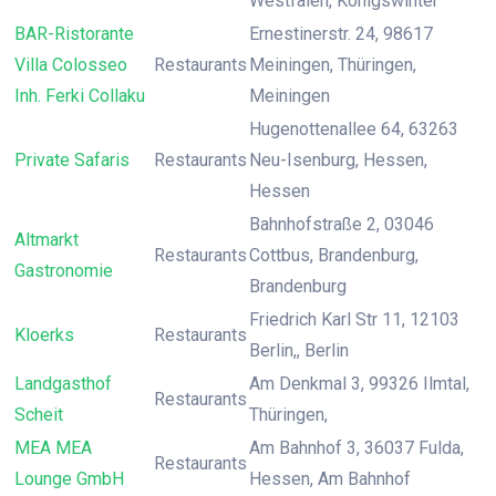
Westfalen, Königswinter
BAR-Ristorante
Ernestinerstr. 24, 98617
Villa Colosseo
Restaurants
Meiningen, Thüringen,
Inh. Ferki Collaku
Meiningen
Hugenottenallee 64, 63263
Private Safaris
Restaurants
Neu-Isenburg, Hessen,
Hessen
Bahnhofstraße 2, 03046
Altmarkt
Restaurants
Cottbus, Brandenburg,
Gastronomie
Brandenburg
Friedrich Karl Str 11, 12103
Kloerks
Restaurants
Berlin,, Berlin
Landgasthof
Am Denkmal 3, 99326 Ilmtal,
Restaurants
Scheit
Thüringen,
MEA MEA
Am Bahnhof 3, 36037 Fulda,
Restaurants
Lounge GmbH
Hessen, Am Bahnhof