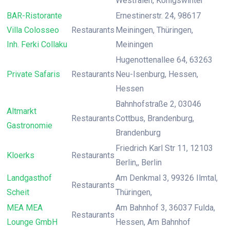
Westfalen, Königswinter
BAR-Ristorante
Ernestinerstr. 24, 98617
Villa Colosseo
Restaurants
Meiningen, Thüringen,
Inh. Ferki Collaku
Meiningen
Hugenottenallee 64, 63263
Private Safaris
Restaurants
Neu-Isenburg, Hessen,
Hessen
Bahnhofstraße 2, 03046
Altmarkt
Restaurants
Cottbus, Brandenburg,
Gastronomie
Brandenburg
Friedrich Karl Str 11, 12103
Kloerks
Restaurants
Berlin,, Berlin
Landgasthof
Am Denkmal 3, 99326 Ilmtal,
Restaurants
Scheit
Thüringen,
MEA MEA
Am Bahnhof 3, 36037 Fulda,
Restaurants
Lounge GmbH
Hessen, Am Bahnhof