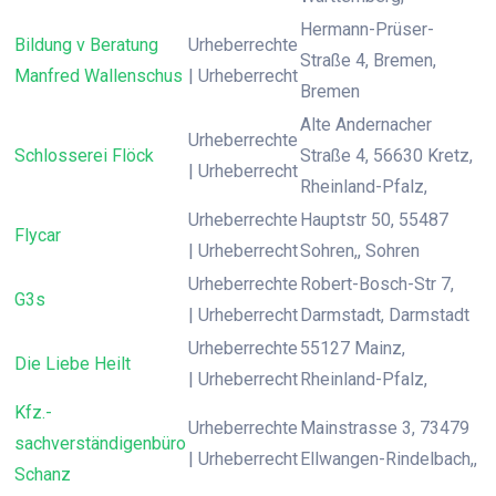
Hermann-Prüser-
Bildung v Beratung
Urheberrechte
Straße 4, Bremen,
Manfred Wallenschus
| Urheberrecht
Bremen
Alte Andernacher
Urheberrechte
Schlosserei Flöck
Straße 4, 56630 Kretz,
| Urheberrecht
Rheinland-Pfalz,
Urheberrechte
Hauptstr 50, 55487
Flycar
| Urheberrecht
Sohren,, Sohren
Urheberrechte
Robert-Bosch-Str 7,
G3s
| Urheberrecht
Darmstadt, Darmstadt
Urheberrechte
55127 Mainz,
Die Liebe Heilt
| Urheberrecht
Rheinland-Pfalz,
Kfz.-
Urheberrechte
Mainstrasse 3, 73479
sachverständigenbüro
| Urheberrecht
Ellwangen-Rindelbach,,
Schanz