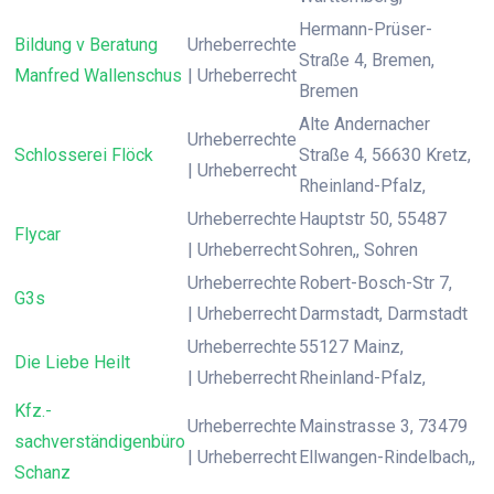
Hermann-Prüser-
Bildung v Beratung
Urheberrechte
Straße 4, Bremen,
Manfred Wallenschus
| Urheberrecht
Bremen
Alte Andernacher
Urheberrechte
Schlosserei Flöck
Straße 4, 56630 Kretz,
| Urheberrecht
Rheinland-Pfalz,
Urheberrechte
Hauptstr 50, 55487
Flycar
| Urheberrecht
Sohren,, Sohren
Urheberrechte
Robert-Bosch-Str 7,
G3s
| Urheberrecht
Darmstadt, Darmstadt
Urheberrechte
55127 Mainz,
Die Liebe Heilt
| Urheberrecht
Rheinland-Pfalz,
Kfz.-
Urheberrechte
Mainstrasse 3, 73479
sachverständigenbüro
| Urheberrecht
Ellwangen-Rindelbach,,
Schanz