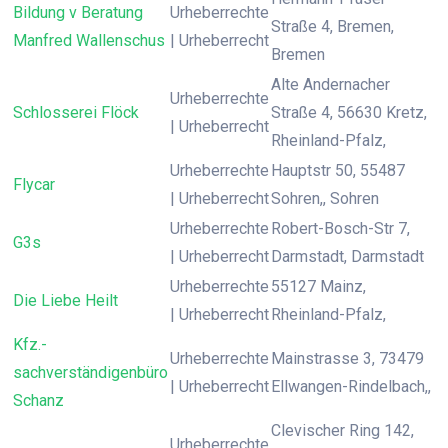
Bildung v Beratung
Urheberrechte
Straße 4, Bremen,
Manfred Wallenschus
| Urheberrecht
Bremen
Alte Andernacher
Urheberrechte
Schlosserei Flöck
Straße 4, 56630 Kretz,
| Urheberrecht
Rheinland-Pfalz,
Urheberrechte
Hauptstr 50, 55487
Flycar
| Urheberrecht
Sohren,, Sohren
Urheberrechte
Robert-Bosch-Str 7,
G3s
| Urheberrecht
Darmstadt, Darmstadt
Urheberrechte
55127 Mainz,
Die Liebe Heilt
| Urheberrecht
Rheinland-Pfalz,
Kfz.-
Urheberrechte
Mainstrasse 3, 73479
sachverständigenbüro
| Urheberrecht
Ellwangen-Rindelbach,,
Schanz
Clevischer Ring 142,
Urheberrechte