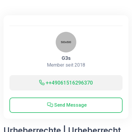
G3s
Member seit 2018
++49061516296370
Send Message
Urheberrechte | Urheberrecht