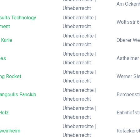
Am Ockenh
Urheberrecht
sults Technology
Urheberrechte |
Wolfsstr 6
ment
Urheberrecht
Urheberrechte |
 Karle
Oberer Wei
Urheberrecht
Urheberrechte |
ies
Astheimer
Urheberrecht
Urheberrechte |
ing Rocket
Werner Si
Urheberrecht
Urheberrechte |
angoulis Fanclub
Berchenstr
Urheberrecht
Urheberrechte |
Holz
Bahnhofstr
Urheberrecht
Urheberrechte |
weinheim
Rotäckerst
Urheberrecht