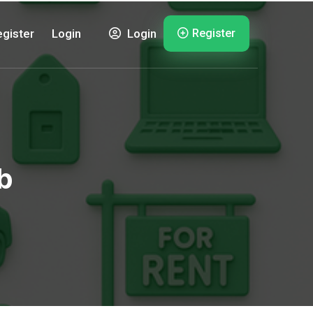
Register
gister
Login
Login
b