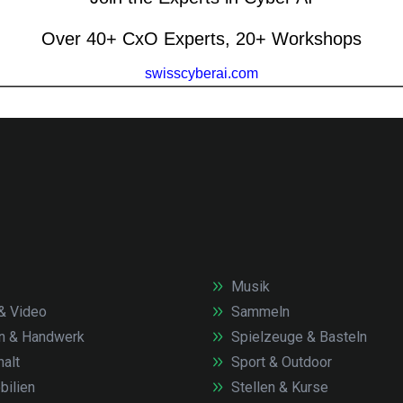
Musik
& Video
Sammeln
n & Handwerk
Spielzeuge & Basteln
alt
Sport & Outdoor
ilien
Stellen & Kurse