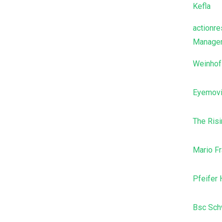
Kefla
actionre
Manage
Weinhof
Eyemov
The Ris
Mario Fr
Pfeifer 
Bsc Sch