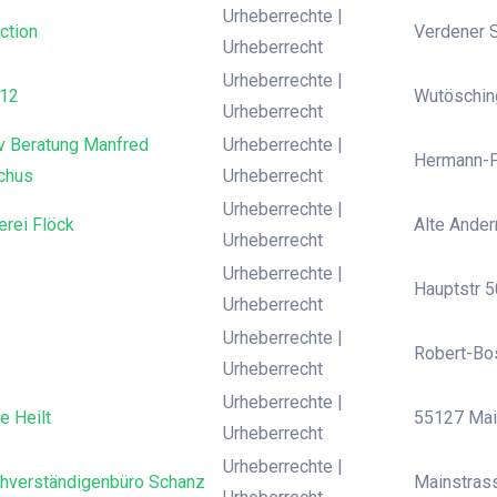
Urheberrechte |
ction
Verdener S
Urheberrecht
Urheberrechte |
 12
Wutösching
Urheberrecht
 v Beratung Manfred
Urheberrechte |
Hermann-P
chus
Urheberrecht
Urheberrechte |
erei Flöck
Alte Ander
Urheberrecht
Urheberrechte |
Hauptstr 5
Urheberrecht
Urheberrechte |
Robert-Bos
Urheberrecht
Urheberrechte |
e Heilt
55127 Main
Urheberrecht
Urheberrechte |
chverständigenbüro Schanz
Mainstrass