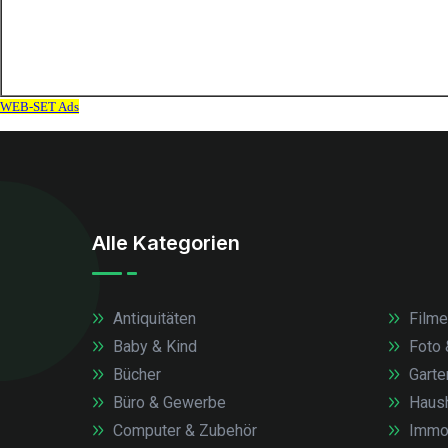
Alle Kategorien
Antiquitäten
Filme
Baby & Kind
Foto 
Bücher
Garte
Büro & Gewerbe
Haush
Computer & Zubehör
Immob