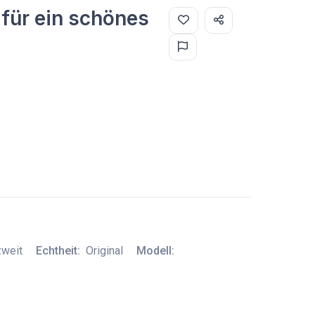
für ein schönes
zweit
Echtheit:
Original
Modell: