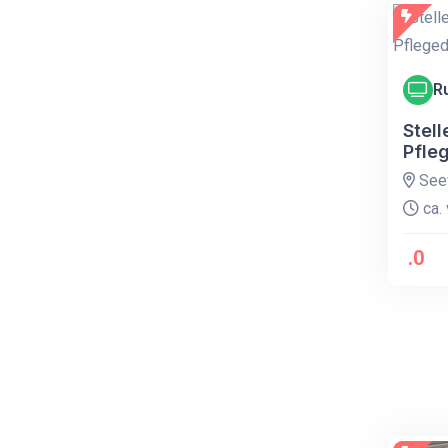
R
Stel
Pfle
Seev
ca. 
.0