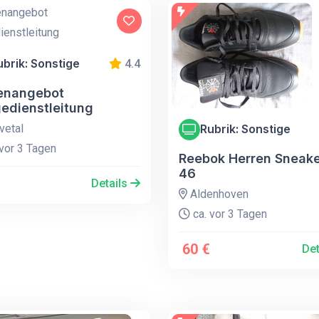
ubrik: Sonstige
4.4
lenangebot
gedienstleitung
etal
Rubrik: Sonstige
vor 3 Tagen
Reebok Herren Sneake
46
Details
Aldenhoven
ca. vor 3 Tagen
60 €
Det