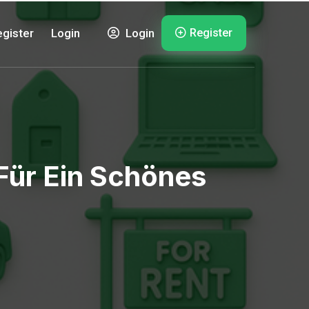
Register
gister
Login
Login
Für Ein Schönes