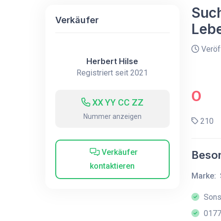
Such
Verkäufer
Lebe
Veröff
Herbert Hilse
Registriert seit 2021
O
XX YY CC ZZ
Nummer anzeigen
210
Verkäufer
Beson
kontaktieren
Marke:
Sonst
0177