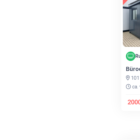
R
Büro
1011
ca. 
200