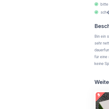
bitte
sch
Besc
Bin ein 
sehr net
dauerfun
für eine
keine Sp
Weite