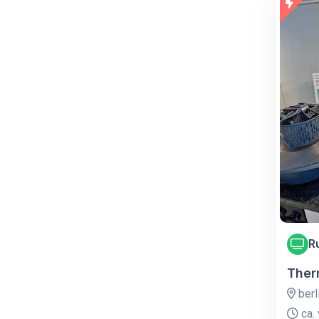
R
Ther
berl
ca. 