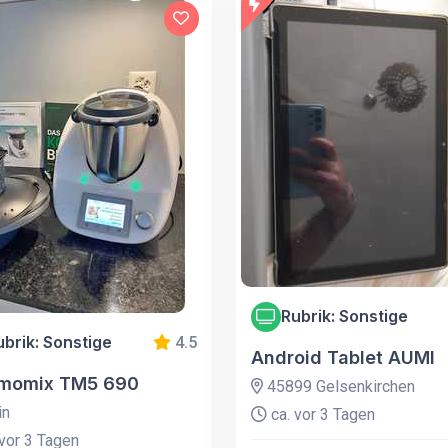
Rubrik: Sonstige
ubrik: Sonstige
4.5
Android Tablet AUMI
momix TM5 690
45899 Gelsenkirchen
in
ca. vor 3 Tagen
vor 3 Tagen