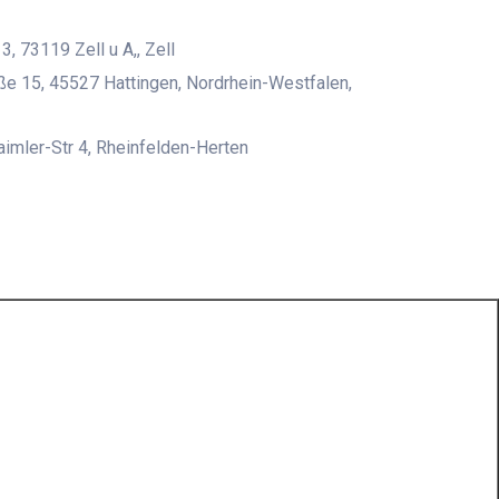
3, 73119 Zell u A,, Zell
e 15, 45527 Hattingen, Nordrhein-Westfalen,
aimler-Str 4, Rheinfelden-Herten