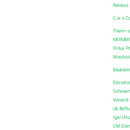
Nimbus 
C-e-s C
Therm-s
MORAWSK
Prilux P
Wischst
Bauklem
Edvsim
Scheier
Venerdi
Uk Abflu
Igel Um
CM-Dien