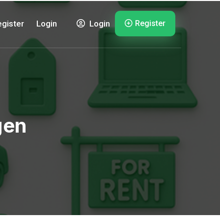
Register
gister
Login
Login
gen