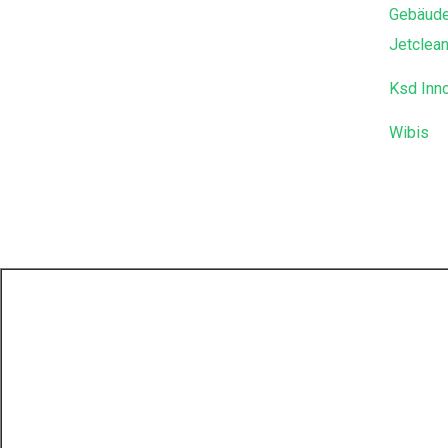
Gebäude
Jetclea
Ksd Inn
Wibis