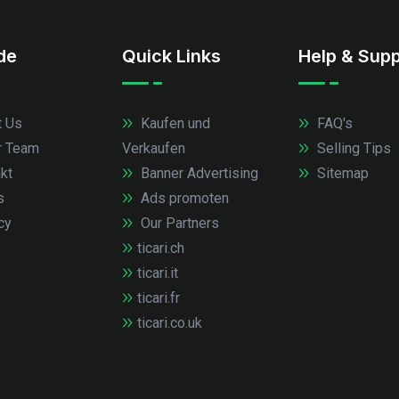
.de
Quick Links
Help & Supp
 Us
Kaufen und
FAQ's
r Team
Verkaufen
Selling Tips
kt
Banner Advertising
Sitemap
s
Ads promoten
cy
Our Partners
ticari.ch
ticari.it
ticari.fr
ticari.co.uk