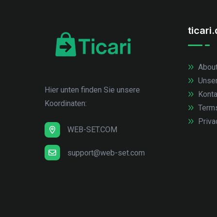
ticari
About
Unse
Hier unten finden Sie unsere
Konta
Koordinaten:
Term
Priva
WEB-SET.COM
support@web-set.com