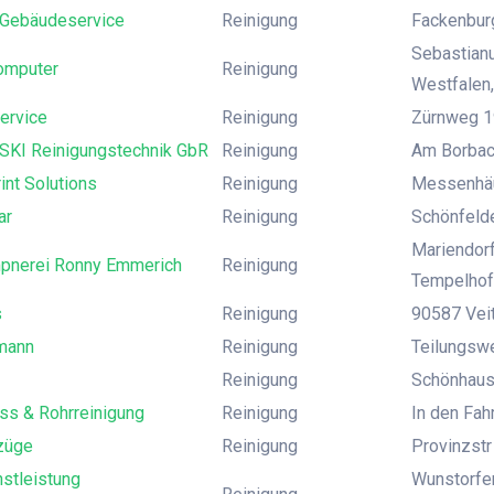
Gebäudeservice
Reinigung
Fackenburg
Sebastianu
omputer
Reinigung
Westfalen,
ervice
Reinigung
Zürnweg 19
I Reinigungstechnik GbR
Reinigung
Am Borbach
rint Solutions
Reinigung
Messenhäu
ar
Reinigung
Schönfelde
Mariendorf
pnerei Ronny Emmerich
Reinigung
Tempelhof
s
Reinigung
90587 Veit
mann
Reinigung
Teilungsw
Reinigung
Schönhause
ss & Rohrreinigung
Reinigung
In den Fah
züge
Reinigung
Provinzstr 
stleistung
Wunstorfer