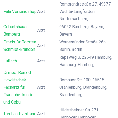
Rembrandtstraße 27, 49377
Fala Versandshop
Arzt
Vechta-Langförden,
Niedersachsen,
Geburtshaus
96052 Bamberg, Bayern,
Arzt
Bamberg
Bayern
Praxis Dr. Torsten
Warnemünder Straße 26a,
Arzt
Schmidt-Branden
Berlin, Berlin
Rapsweg 8, 22549 Hamburg,
Lufisch
Arzt
Hamburg, Hamburg
Dr.med. Renald
Hawlitschek
Bernauer Str. 100, 16515
Facharzt für
Arzt
Oranienburg, Brandenburg,
Frauenheilkunde
Brandenburg
und Gebu
Hildesheimer Str 271,
Treuhand-verband
Arzt
Hannover, Hannover