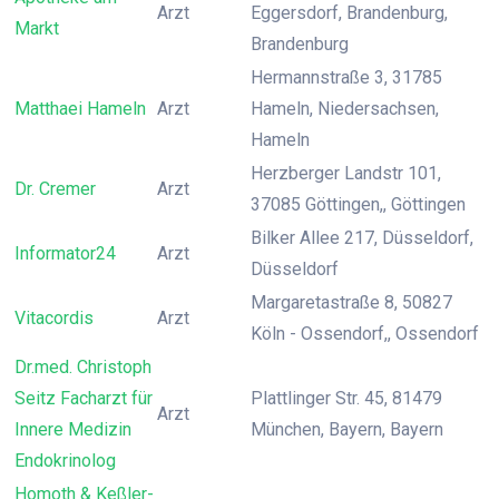
Arzt
Eggersdorf, Brandenburg,
Markt
Brandenburg
Hermannstraße 3, 31785
Matthaei Hameln
Arzt
Hameln, Niedersachsen,
Hameln
Herzberger Landstr 101,
Dr. Cremer
Arzt
37085 Göttingen,, Göttingen
Bilker Allee 217, Düsseldorf,
Informator24
Arzt
Düsseldorf
Margaretastraße 8, 50827
Vitacordis
Arzt
Köln - Ossendorf,, Ossendorf
Dr.med. Christoph
Seitz Facharzt für
Plattlinger Str. 45, 81479
Arzt
Innere Medizin
München, Bayern, Bayern
Endokrinolog
Homoth & Keßler-