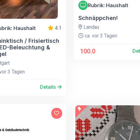
Rubrik: Haushalt
Schnäppchen!
Landau
ubrik: Haushalt
4.1
ca. vor 3 Tagen
nktisch / Frisiertisch
LED-Beleuchtung &
100.0
Det
gel
tgart
vor 3 Tagen
Details