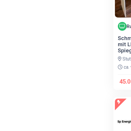
R
Schmi
mit 
Spie
Stut
ca. 
45.0