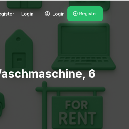
Register
gister
Login
Login
aschmaschine, 6