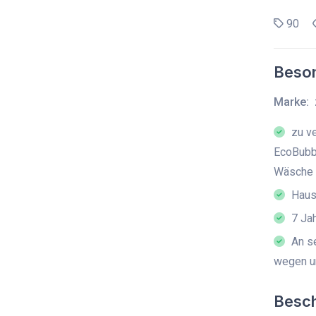
90
Beson
Marke:
zu v
EcoBubb
Wäsche
Haush
7 Jah
An se
wegen u
Besc