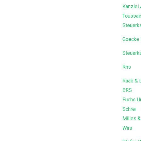
Kanzlei
Toussai
Steuerk
Goecke 
Steuerk
Rns
Raab & 
BRS
Fuchs U
Schrei
Milles &
Wira