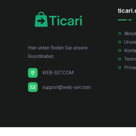
ticari
About
Unse
Hier unten finden Sie unsere
Konta
Koordinaten:
Term
Priva
WEB-SET.COM
support@web-set.com