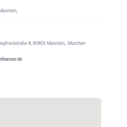
 München,
iegfriedstraße 8, 80803 München,, München
tihanser.de