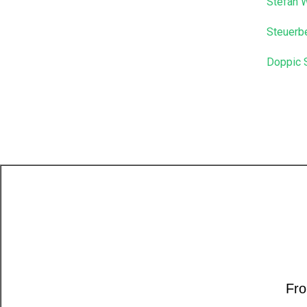
Stefan W
Steuerb
Doppic 