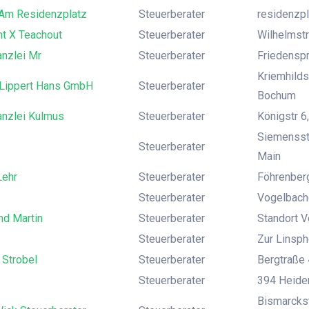
 Am Residenzplatz
Steuerberater
residenzpl
nt X Teachout
Steuerberater
Wilhelmstr
anzlei Mr
Steuerberater
Friedensp
Kriemhilds
Lippert Hans GmbH
Steuerberater
Bochum
anzlei Kulmus
Steuerberater
Königstr 6
Siemensst
Steuerberater
Main
Lehr
Steuerberater
Föhrenberg
Steuerberater
Vogelbach
nd Martin
Steuerberater
Standort V
Steuerberater
Zur Linsphe
 Strobel
Steuerberater
Bergtraße 
Steuerberater
394 Heide
Bismarckstr