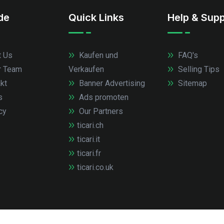
.de
Quick Links
Help & Supp
 Us
Kaufen und
FAQ's
r Team
Verkaufen
Selling Tips
kt
Banner Advertising
Sitemap
s
Ads promoten
cy
Our Partners
ticari.ch
ticari.it
ticari.fr
ticari.co.uk