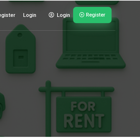
Register
gister
Login
Login