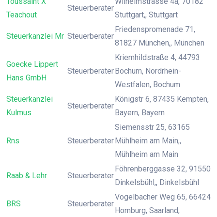
Toussaint X
Wilhelmstrasse 4a, 70182
Steuerberater
Teachout
Stuttgart,, Stuttgart
Friedenspromenade 71,
Steuerkanzlei Mr
Steuerberater
81827 München,, München
Kriemhildstraße 4, 44793
Goecke Lippert
Steuerberater
Bochum, Nordrhein-
Hans GmbH
Westfalen, Bochum
Steuerkanzlei
Königstr 6, 87435 Kempten,
Steuerberater
Kulmus
Bayern, Bayern
Siemensstr 25, 63165
Rns
Steuerberater
Mühlheim am Main,,
Mühlheim am Main
Föhrenberggasse 32, 91550
Raab & Lehr
Steuerberater
Dinkelsbühl,, Dinkelsbühl
Vogelbacher Weg 65, 66424
BRS
Steuerberater
Homburg, Saarland,