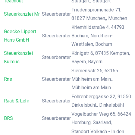
Teachout
Stuttgart,, Stuttgart
Friedenspromenade 71,
Steuerkanzlei Mr
Steuerberater
81827 München,, München
Kriemhildstraße 4, 44793
Goecke Lippert
Steuerberater
Bochum, Nordrhein-
Hans GmbH
Westfalen, Bochum
Steuerkanzlei
Königstr 6, 87435 Kempten,
Steuerberater
Kulmus
Bayern, Bayern
Siemensstr 25, 63165
Rns
Steuerberater
Mühlheim am Main,,
Mühlheim am Main
Föhrenberggasse 32, 91550
Raab & Lehr
Steuerberater
Dinkelsbühl,, Dinkelsbühl
Vogelbacher Weg 65, 66424
BRS
Steuerberater
Homburg, Saarland,
Standort Volkach - In den