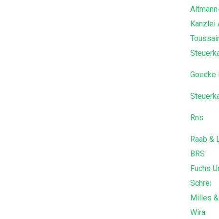
Altmann
Kanzlei
Toussai
Steuerk
Goecke 
Steuerk
Rns
Raab & 
BRS
Fuchs U
Schrei
Milles &
Wira