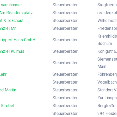
-santihanser
Steuerberater
Siegfrieds
 Am Residenzplatz
Steuerberater
residenzpl
nt X Teachout
Steuerberater
Wilhelmstr
anzlei Mr
Steuerberater
Friedensp
Kriemhilds
Lippert Hans GmbH
Steuerberater
Bochum
anzlei Kulmus
Steuerberater
Königstr 6
Siemensst
Steuerberater
Main
Lehr
Steuerberater
Föhrenberg
Steuerberater
Vogelbach
nd Martin
Steuerberater
Standort V
Steuerberater
Zur Linsphe
 Strobel
Steuerberater
Bergtraße 
Steuerberater
394 Heide