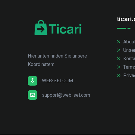
ticari
About
Unse
Hier unten finden Sie unsere
Konta
Koordinaten:
Term
Priva
WEB-SET.COM
support@web-set.com