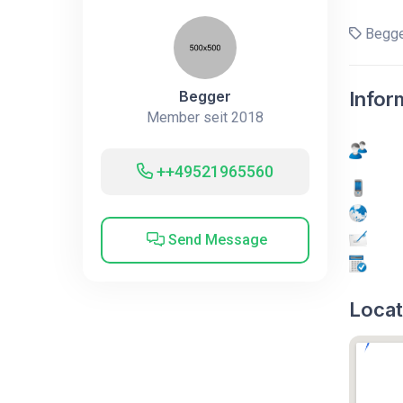
Begge
Begger
Infor
Member seit 2018
++49521965560
Send Message
Locat