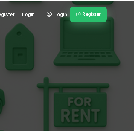
Register
gister
Login
Login