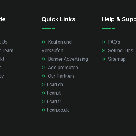
.de
Quick Links
Help & Supp
 Us
Kaufen und
FAQ's
r Team
Verkaufen
Selling Tips
kt
Banner Advertising
Sitemap
s
Ads promoten
cy
Our Partners
ticari.ch
ticari.it
ticari.fr
ticari.co.uk