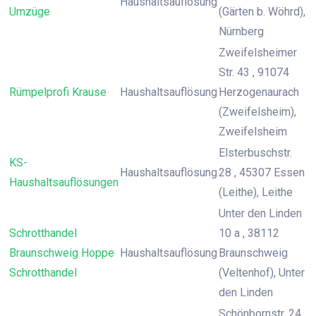
Haushaltsauflösung
Umzüge
(Gärten b. Wöhrd),
Nürnberg
Zweifelsheimer
Str. 43 , 91074
Rümpelprofi Krause
Haushaltsauflösung
Herzogenaurach
(Zweifelsheim),
Zweifelsheim
Elsterbuschstr.
KS-
Haushaltsauflösung
28 , 45307 Essen
Haushaltsauflösungen
(Leithe), Leithe
Unter den Linden
Schrotthandel
10 a , 38112
Braunschweig Hoppe
Haushaltsauflösung
Braunschweig
Schrotthandel
(Veltenhof), Unter
den Linden
Schönbornstr. 24 ,