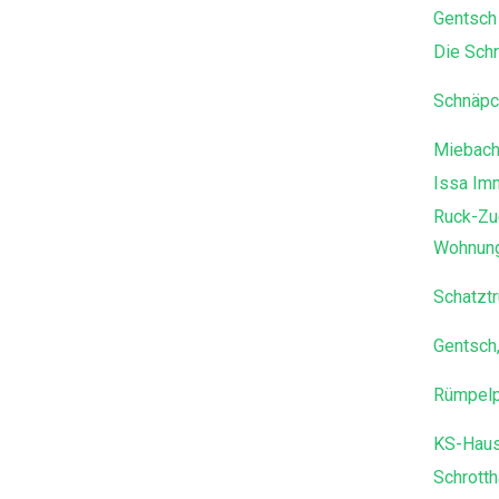
Gentsch
Die Schr
Schnäpc
Miebach
Issa Im
Ruck-Zu
Wohnung
Schatzt
Gentsch
Rümpelp
KS-Haus
Schrott