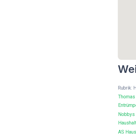
Wei
Rubrik: 
Thomas 
Entrümp
Nobbys 
Haushal
AS Haus