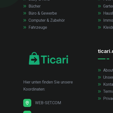
Bücher
Garte
Büro & Gewerbe
Haush
Computer & Zubehör
Immob
Fahrzeuge
Kleid
ticari
About
Unse
Hier unten finden Sie unsere
Konta
Koordinaten:
Term
Priva
WEB-SET.COM