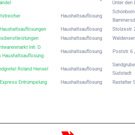
andel
Unter den 
Schönborns
tstreicher
Haushaltsauflösung
Bammersd
Haushaltsauflösungen
Haushaltsauflösung
Stolzestr.
usdienstleistungen
Haushaltsauflösung
Waldensers
twarenmarkt Inh. D.
Haushaltsauflösung
Poststr. 6
s Haushaltsauflösung
Sandgrube
ndgretel Roland Hensel
Haushaltsauflösung
Südstadt
 Express Entrümpelung
Haushaltsauflösung
Rastatter S