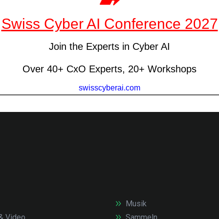
Musik
& Video
Sammeln