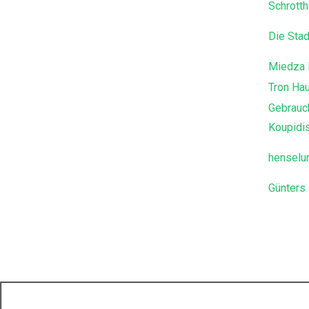
Schrotth
Die Stad
Miedza 
Tron Ha
Gebrauch
Koupidi
henselu
Günters