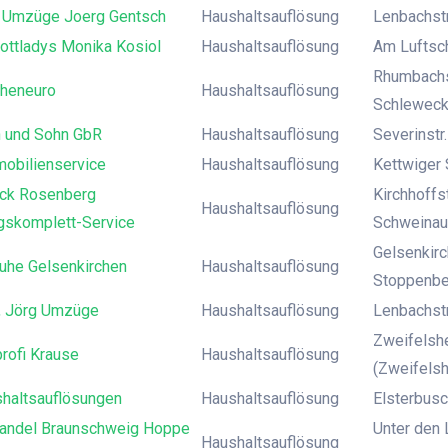
 Umzüge Joerg Gentsch
Haushaltsauflösung
Lenbachstr
ottladys Monika Kosiol
Haushaltsauflösung
Am Luftsch
Rhumbachs
heneuro
Haushaltsauflösung
Schlewec
 und Sohn GbR
Haushaltsauflösung
Severinstr
mobilienservice
Haushaltsauflösung
Kettwiger 
ck Rosenberg
Kirchhoffs
Haushaltsauflösung
skomplett-Service
Schweinau
Gelsenkirc
ruhe Gelsenkirchen
Haushaltsauflösung
Stoppenbe
, Jörg Umzüge
Haushaltsauflösung
Lenbachstr
Zweifelshe
rofi Krause
Haushaltsauflösung
(Zweifels
haltsauflösungen
Haushaltsauflösung
Elsterbusc
handel Braunschweig Hoppe
Unter den 
Haushaltsauflösung