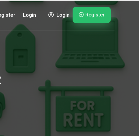
Register
gister
Login
Login
R