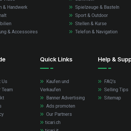
n & Handwerk
Spielzeuge & Basteln
alt
Sport & Outdoor
ilien
Stellen & Kurse
ung & Accessoires
Telefon & Navigation
.de
Quick Links
Help & Supp
 Us
Kaufen und
FAQ's
r Team
Verkaufen
Selling Tips
kt
Banner Advertising
Sitemap
s
Ads promoten
cy
Our Partners
ticari.ch
ticari.it