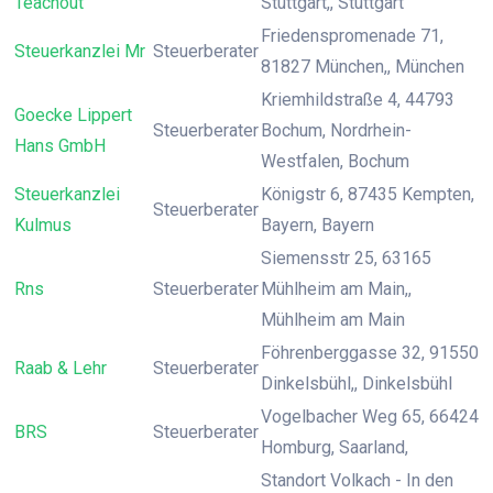
Teachout
Stuttgart,, Stuttgart
Friedenspromenade 71,
Steuerkanzlei Mr
Steuerberater
81827 München,, München
Kriemhildstraße 4, 44793
Goecke Lippert
Steuerberater
Bochum, Nordrhein-
Hans GmbH
Westfalen, Bochum
Steuerkanzlei
Königstr 6, 87435 Kempten,
Steuerberater
Kulmus
Bayern, Bayern
Siemensstr 25, 63165
Rns
Steuerberater
Mühlheim am Main,,
Mühlheim am Main
Föhrenberggasse 32, 91550
Raab & Lehr
Steuerberater
Dinkelsbühl,, Dinkelsbühl
Vogelbacher Weg 65, 66424
BRS
Steuerberater
Homburg, Saarland,
Standort Volkach - In den