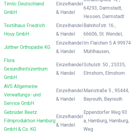
Timlic Deutschland
Einzelhandel
64293, Darmstadt,
GmbH
& Handel
Hessen, Darmstadt
Textilhaus Friedrich
Einzelhandel
Bahnhofstr. 16 ,
Houy GmbH
& Handel
66606, St. Wendel,
Einzelhandel
Im Flarchen 5 A 99974
Jüttner Orthopädie KG
& Handel
Mühlhausen,
Flora
Einzelhandel
Schulstr. 50 , 25335,
Gesundheitszentrum
& Handel
Elmshorn, Elmshorn
GmbH
AVS Allgemeine
Einzelhandel
Mainstraße 5 , 95444,
Verwaltungs- und
& Handel
Bayreuth, Bayreuth
Service GmbH
Gebrüder Beetz
Eppendorfer Weg 93
Einzelhandel
Filmproduktion Hamburg
a, Hamburg, Hamburg,
& Handel
GmbH & Co. KG
Weg