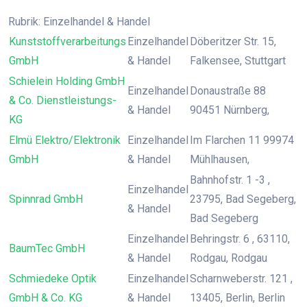
Rubrik: Einzelhandel & Handel
Kunststoffverarbeitungs
Einzelhandel
Döberitzer Str. 15,
GmbH
& Handel
Falkensee, Stuttgart
Schielein Holding GmbH
Einzelhandel
Donaustraße 88
& Co. Dienstleistungs-
& Handel
90451 Nürnberg,
KG
Elmü Elektro/Elektronik
Einzelhandel
Im Flarchen 11 99974
GmbH
& Handel
Mühlhausen,
Bahnhofstr. 1 -3 ,
Einzelhandel
Spinnrad GmbH
23795, Bad Segeberg,
& Handel
Bad Segeberg
Einzelhandel
Behringstr. 6 , 63110,
BaumTec GmbH
& Handel
Rodgau, Rodgau
Schmiedeke Optik
Einzelhandel
Scharnweberstr. 121 ,
GmbH & Co. KG
& Handel
13405, Berlin, Berlin