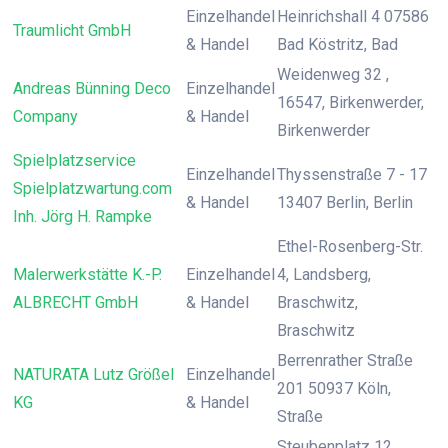
Einzelhandel
Heinrichshall 4 07586
Traumlicht GmbH
& Handel
Bad Köstritz, Bad
Weidenweg 32 ,
Andreas Bünning Deco
Einzelhandel
16547, Birkenwerder,
Company
& Handel
Birkenwerder
Spielplatzservice
Einzelhandel
Thyssenstraße 7 - 17
Spielplatzwartung.com
& Handel
13407 Berlin, Berlin
Inh. Jörg H. Rampke
Ethel-Rosenberg-Str.
Malerwerkstätte K.-P.
Einzelhandel
4, Landsberg,
ALBRECHT GmbH
& Handel
Braschwitz,
Braschwitz
Berrenrather Straße
NATURATA Lutz Größel
Einzelhandel
201 50937 Köln,
KG
& Handel
Straße
Steubenplatz 12 ,