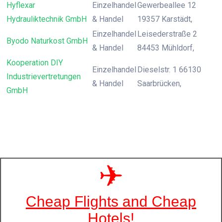
Hyflexar
Einzelhandel
Gewerbeallee 12
Hydrauliktechnik GmbH
& Handel
19357 Karstädt,
Einzelhandel
Leisederstraße 2
Byodo Naturkost GmbH
& Handel
84453 Mühldorf,
Kooperation DIY
Einzelhandel
Dieselstr. 1 66130
Industrievertretungen
& Handel
Saarbrücken,
GmbH