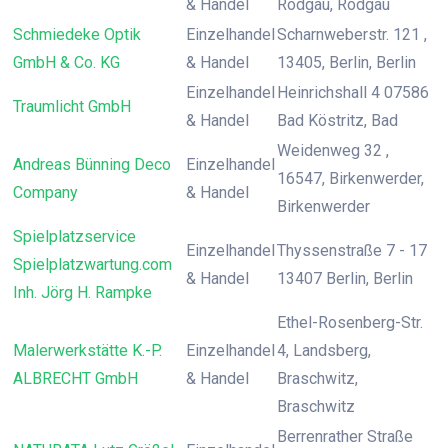
& Handel
Rodgau, Rodgau
Schmiedeke Optik
Einzelhandel
Scharnweberstr. 121 ,
GmbH & Co. KG
& Handel
13405, Berlin, Berlin
Einzelhandel
Heinrichshall 4 07586
Traumlicht GmbH
& Handel
Bad Köstritz, Bad
Weidenweg 32 ,
Andreas Bünning Deco
Einzelhandel
16547, Birkenwerder,
Company
& Handel
Birkenwerder
Spielplatzservice
Einzelhandel
Thyssenstraße 7 - 17
Spielplatzwartung.com
& Handel
13407 Berlin, Berlin
Inh. Jörg H. Rampke
Ethel-Rosenberg-Str.
Malerwerkstätte K.-P.
Einzelhandel
4, Landsberg,
ALBRECHT GmbH
& Handel
Braschwitz,
Braschwitz
Berrenrather Straße