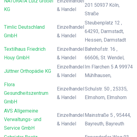
NATURATA Lutz Größel
Einzelhandel
201 50937 Köln,
KG
& Handel
Straße
Steubenplatz 12 ,
Timlic Deutschland
Einzelhandel
64293, Darmstadt,
GmbH
& Handel
Hessen, Darmstadt
Textilhaus Friedrich
Einzelhandel
Bahnhofstr. 16 ,
Houy GmbH
& Handel
66606, St. Wendel,
Einzelhandel
Im Flarchen 5 A 99974
Jüttner Orthopädie KG
& Handel
Mühlhausen,
Flora
Einzelhandel
Schulstr. 50 , 25335,
Gesundheitszentrum
& Handel
Elmshorn, Elmshorn
GmbH
AVS Allgemeine
Einzelhandel
Mainstraße 5 , 95444,
Verwaltungs- und
& Handel
Bayreuth, Bayreuth
Service GmbH