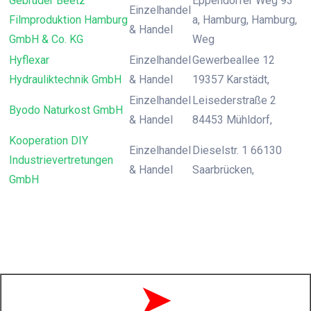
Gebrüder Beetz
Eppendorfer Weg 93
Einzelhandel
Filmproduktion Hamburg
a, Hamburg, Hamburg,
& Handel
GmbH & Co. KG
Weg
Hyflexar
Einzelhandel
Gewerbeallee 12
Hydrauliktechnik GmbH
& Handel
19357 Karstädt,
Einzelhandel
Leisederstraße 2
Byodo Naturkost GmbH
& Handel
84453 Mühldorf,
Kooperation DIY
Einzelhandel
Dieselstr. 1 66130
Industrievertretungen
& Handel
Saarbrücken,
GmbH