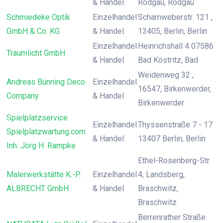
& Handel
Rodgau, Rodgau
Schmiedeke Optik
Einzelhandel
Scharnweberstr. 121 ,
GmbH & Co. KG
& Handel
13405, Berlin, Berlin
Einzelhandel
Heinrichshall 4 07586
Traumlicht GmbH
& Handel
Bad Köstritz, Bad
Weidenweg 32 ,
Andreas Bünning Deco
Einzelhandel
16547, Birkenwerder,
Company
& Handel
Birkenwerder
Spielplatzservice
Einzelhandel
Thyssenstraße 7 - 17
Spielplatzwartung.com
& Handel
13407 Berlin, Berlin
Inh. Jörg H. Rampke
Ethel-Rosenberg-Str.
Malerwerkstätte K.-P.
Einzelhandel
4, Landsberg,
ALBRECHT GmbH
& Handel
Braschwitz,
Braschwitz
Berrenrather Straße