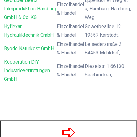
Gebrüder Beetz
Eppendorfer Weg 93
Einzelhandel
Filmproduktion Hamburg
a, Hamburg, Hamburg,
& Handel
GmbH & Co. KG
Weg
Hyflexar
Einzelhandel
Gewerbeallee 12
Hydrauliktechnik GmbH
& Handel
19357 Karstädt,
Einzelhandel
Leisederstraße 2
Byodo Naturkost GmbH
& Handel
84453 Mühldorf,
Kooperation DIY
Einzelhandel
Dieselstr. 1 66130
Industrievertretungen
& Handel
Saarbrücken,
GmbH