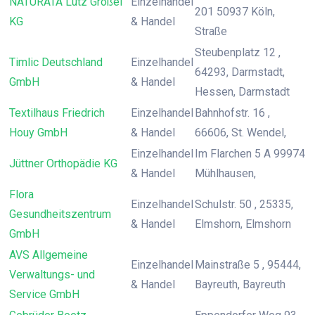
NATURATA Lutz Größel
Einzelhandel
201 50937 Köln,
KG
& Handel
Straße
Steubenplatz 12 ,
Timlic Deutschland
Einzelhandel
64293, Darmstadt,
GmbH
& Handel
Hessen, Darmstadt
Textilhaus Friedrich
Einzelhandel
Bahnhofstr. 16 ,
Houy GmbH
& Handel
66606, St. Wendel,
Einzelhandel
Im Flarchen 5 A 99974
Jüttner Orthopädie KG
& Handel
Mühlhausen,
Flora
Einzelhandel
Schulstr. 50 , 25335,
Gesundheitszentrum
& Handel
Elmshorn, Elmshorn
GmbH
AVS Allgemeine
Einzelhandel
Mainstraße 5 , 95444,
Verwaltungs- und
& Handel
Bayreuth, Bayreuth
Service GmbH