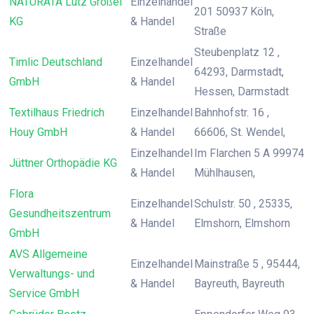
NATURATA Lutz Größel
Einzelhandel
201 50937 Köln,
KG
& Handel
Straße
Steubenplatz 12 ,
Timlic Deutschland
Einzelhandel
64293, Darmstadt,
GmbH
& Handel
Hessen, Darmstadt
Textilhaus Friedrich
Einzelhandel
Bahnhofstr. 16 ,
Houy GmbH
& Handel
66606, St. Wendel,
Einzelhandel
Im Flarchen 5 A 99974
Jüttner Orthopädie KG
& Handel
Mühlhausen,
Flora
Einzelhandel
Schulstr. 50 , 25335,
Gesundheitszentrum
& Handel
Elmshorn, Elmshorn
GmbH
AVS Allgemeine
Einzelhandel
Mainstraße 5 , 95444,
Verwaltungs- und
& Handel
Bayreuth, Bayreuth
Service GmbH