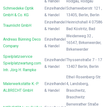
& Handel
Rodgau, Rodgau
Schmiedeke Optik
Einzelhandel
Scharnweberstr. 121 ,
GmbH & Co. KG
& Handel
13405, Berlin, Berlin
Einzelhandel
Heinrichshall 4 07586
Traumlicht GmbH
& Handel
Bad Köstritz, Bad
Weidenweg 32 ,
Andreas Bünning Deco
Einzelhandel
16547, Birkenwerder,
Company
& Handel
Birkenwerder
Spielplatzservice
Einzelhandel
Thyssenstraße 7 - 17
Spielplatzwartung.com
& Handel
13407 Berlin, Berlin
Inh. Jörg H. Rampke
Ethel-Rosenberg-Str.
Malerwerkstätte K.-P.
Einzelhandel
4, Landsberg,
ALBRECHT GmbH
& Handel
Braschwitz,
Braschwitz
Berrenrather Straße