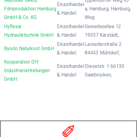
Gebrüder Beetz
Eppendorfer Weg 93
Einzelhandel
Filmproduktion Hamburg
a, Hamburg, Hamburg,
& Handel
GmbH & Co. KG
Weg
Hyflexar
Einzelhandel
Gewerbeallee 12
Hydrauliktechnik GmbH
& Handel
19357 Karstädt,
Einzelhandel
Leisederstraße 2
Byodo Naturkost GmbH
& Handel
84453 Mühldorf,
Kooperation DIY
Einzelhandel
Dieselstr. 1 66130
Industrievertretungen
& Handel
Saarbrücken,
GmbH