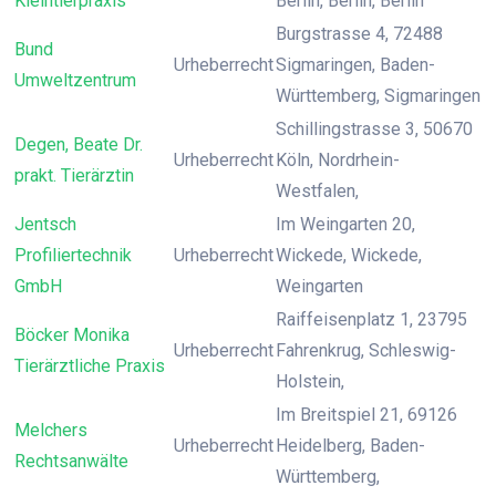
Kleintierpraxis
Berlin, Berlin, Berlin
Burgstrasse 4, 72488
Bund
Urheberrecht
Sigmaringen, Baden-
Umweltzentrum
Württemberg, Sigmaringen
Schillingstrasse 3, 50670
Degen, Beate Dr.
Urheberrecht
Köln, Nordrhein-
prakt. Tierärztin
Westfalen,
Jentsch
Im Weingarten 20,
Profiliertechnik
Urheberrecht
Wickede, Wickede,
GmbH
Weingarten
Raiffeisenplatz 1, 23795
Böcker Monika
Urheberrecht
Fahrenkrug, Schleswig-
Tierärztliche Praxis
Holstein,
Im Breitspiel 21, 69126
Melchers
Urheberrecht
Heidelberg, Baden-
Rechtsanwälte
Württemberg,