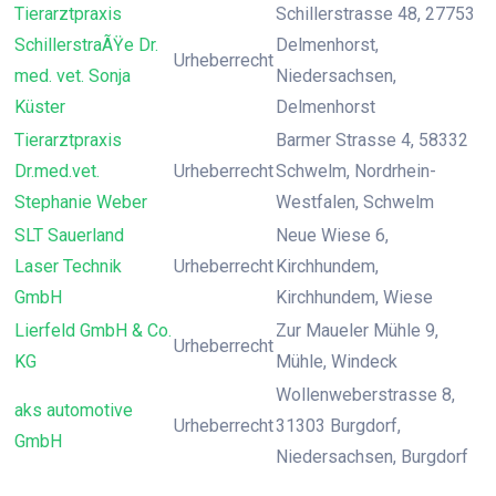
Tierarztpraxis
Schillerstrasse 48, 27753
SchillerstraÃŸe Dr.
Delmenhorst,
Urheberrecht
med. vet. Sonja
Niedersachsen,
Küster
Delmenhorst
Tierarztpraxis
Barmer Strasse 4, 58332
Dr.med.vet.
Urheberrecht
Schwelm, Nordrhein-
Stephanie Weber
Westfalen, Schwelm
SLT Sauerland
Neue Wiese 6,
Laser Technik
Urheberrecht
Kirchhundem,
GmbH
Kirchhundem, Wiese
Lierfeld GmbH & Co.
Zur Maueler Mühle 9,
Urheberrecht
KG
Mühle, Windeck
Wollenweberstrasse 8,
aks automotive
Urheberrecht
31303 Burgdorf,
GmbH
Niedersachsen, Burgdorf