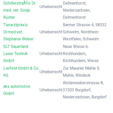
SchillerstraÃŸe Dr.
Delmenhorst,
Urheberrecht
med. vet. Sonja
Niedersachsen,
Küster
Delmenhorst
Tierarztpraxis
Barmer Strasse 4, 58332
Dr.med.vet.
Urheberrecht
Schwelm, Nordrhein-
Stephanie Weber
Westfalen, Schwelm
SLT Sauerland
Neue Wiese 6,
Laser Technik
Urheberrecht
Kirchhundem,
GmbH
Kirchhundem, Wiese
Lierfeld GmbH & Co.
Zur Maueler Mühle 9,
Urheberrecht
KG
Mühle, Windeck
Wollenweberstrasse 8,
aks automotive
Urheberrecht
31303 Burgdorf,
GmbH
Niedersachsen, Burgdorf